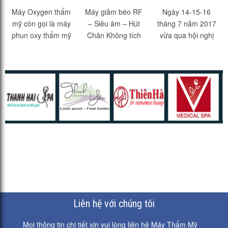
OXY THẨM MỸ
GIẢM BÉO
THUẬT THẨM
Máy Oxygen thẩm
Máy giảm béo RF
Ngày 14-15-16
MỸ IMAPS ASIA
mỹ còn gọi là máy
– Siêu âm – Hút
tháng 7 năm 2017
2017
phun oxy thẩm mỹ
Chân Không tích
vừa qua hội nghị
chăm sóc da là
hợp tính năng
quốc tế và phẫu
loại máy thẩm mỹ
giảm béo hiệu quả
thuật thẩm mỹ đại
phục vụ công tác
nhất, thích hợp sử
diện khu vực
làm đẹp da...
dụng trong các
Đông Nam Á gọi
Spa, Thẩm...
tắt là IMAPS...
Liên hệ với chúng tôi
Mọi thông tin chi tiết xin vui lòng liên hệ Máy Thẩm Mỹ