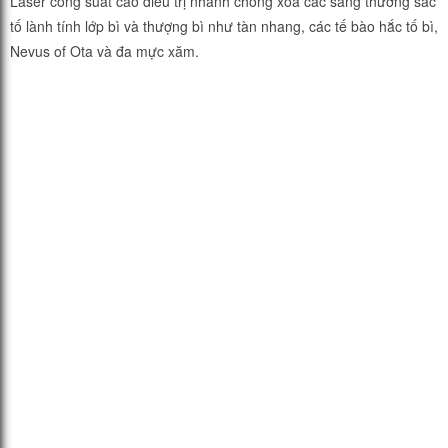
Laser công suất cao điều trị nhanh chóng xóa các sang thương sắc
tố lành tính lớp bì và thượng bì như tàn nhang, các tế bào hắc tố bì,
Nevus of Ota và đa mực xăm.