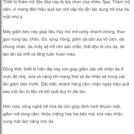
Thiết bị thẩm mỹ độc đáo này là lựa chọn của nhiều Spa, Thẩm mỹ
viện, vì mang đến hiệu quả tan mỡ cấp tốc lẫn tác dụng trẻ hóa da
mặt như ý.
Máy giảm béo này giúp tiêu hủy mô mỡ cứng nhanh chóng, thon
gọn vùng tay, chân, đùi, lưng, hông, giảm da sần sùi vỏ cam, da
chùng nhão, da chảy sệ trở nên săn chắc, thải độc tố cho da, tái
tạo làn da mới và tăng tuần hoàn máu.
Đồng thời, thiết bị hiện đại này còn giúp giảm các vết nhăn da ở
mức độ nhẹ, vừa và nặng khi mang thai và da nhão sệ trong các
lần giảm béo trước. Đặc biệt, khách hàng cảm nhận ngay hiệu quả
sau mỗi lần trị liệu và kết quả duy trì dài lâu.
Hơn nữa, công nghệ trẻ hóa da còn giúp định hình khuôn mặt,
giảm mỡ vùng cằm, khóe miệng hay hai bên má, xóa nếp nhăn
vùng mặt làm căng mịn da.