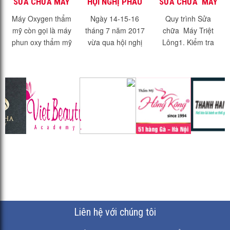
SỬA CHỮA MÁY
HỘI NGHỊ PHẪU
SỬA CHỮA MÁY
OXY THẨM MỸ
THUẬT THẨM
TRIỆT LÔNG
Máy Oxygen thẩm
Ngày 14-15-16
Quy trình Sửa
MỸ IMAPS ASIA
mỹ còn gọi là máy
tháng 7 năm 2017
chữa Máy Triệt
2017
phun oxy thẩm mỹ
vừa qua hội nghị
Lông1. Kiểm tra
chăm sóc da là
quốc tế và phẫu
tình trạng hoạt
loại máy thẩm mỹ
thuật thẩm mỹ đại
động của máy triệt
phục vụ công tác
diện khu vực
lông2. Tình trạng
làm đẹp da...
Đông Nam Á gọi
thực tế của
tắt là IMAPS...
máy:Sau khi kiểm
tra tình trạng...
Liên hệ với chúng tôi