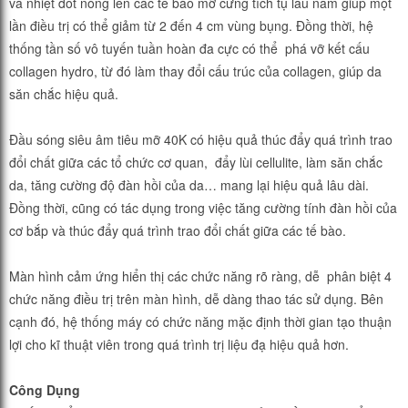
và nhiệt đốt nóng lên các tế bào mỡ cứng tích tụ lâu năm giúp một
lần điều trị có thể giảm từ 2 đến 4 cm vùng bụng. Đồng thời, hệ
thống tần số vô tuyến tuần hoàn đa cực có thể phá vỡ kết cấu
collagen hydro, từ đó làm thay đổi cấu trúc của collagen, giúp da
săn chắc hiệu quả.
Đầu sóng siêu âm tiêu mỡ 40K có hiệu quả thúc đẩy quá trình trao
đổi chất giữa các tổ chức cơ quan, đẩy lùi cellulite, làm săn chắc
da, tăng cường độ đàn hồi của da… mang lại hiệu quả lâu dài.
Đồng thời, cũng có tác dụng trong việc tăng cường tính đàn hồi của
cơ bắp và thúc đẩy quá trình trao đổi chất giữa các tế bào.
Màn hình cảm ứng hiển thị các chức năng rõ ràng, dễ phân biệt 4
chức năng điều trị trên màn hình, dễ dàng thao tác sử dụng. Bên
cạnh đó, hệ thống máy có chức năng mặc định thời gian tạo thuận
lợi cho kĩ thuật viên trong quá trình trị liệu đạ hiệu quả hơn.
Công Dụng