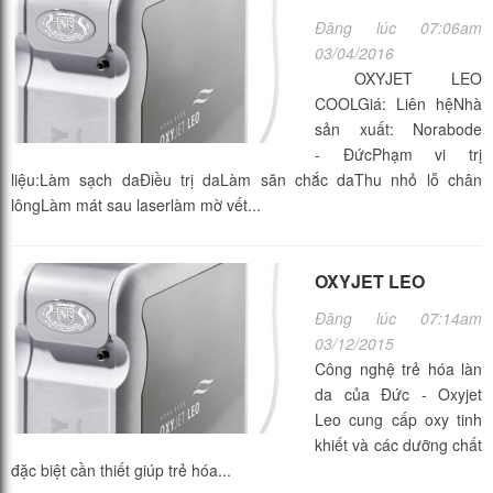
Đăng lúc 07:06am
03/04/2016
OXYJET LEO
COOLGiá: Liên hệNhà
sản xuất: Norabode
- ĐứcPhạm vi trị
liệu:Làm sạch daĐiều trị daLàm săn chắc daThu nhỏ lỗ chân
lôngLàm mát sau laserlàm mờ vết...
OXYJET LEO
Đăng lúc 07:14am
03/12/2015
Công nghệ trẻ hóa làn
da của Đức - Oxyjet
Leo cung cấp oxy tinh
khiết và các dưỡng chất
đặc biệt cần thiết giúp trẻ hóa...