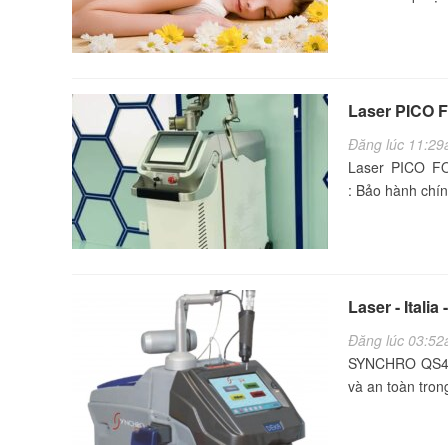
Laser PICO F
Đăng lúc 11:29
Laser PICO F
: Bảo hành chín
Laser - Ital
Đăng lúc 03:52
SYNCHRO QS4Nh
và an toàn tron