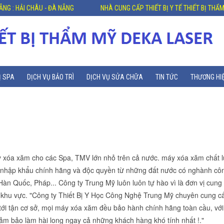
HÂU - ĐÀ NẴNG
NHÀ CUNG CẤP THIẾT BỊ Y TẾ THIẾT BỊ THẨM MỸ HÀNG 
Ị SPA
DỊCH VỤ BẢO TRÌ
DỊCH VỤ SỬA CHỮA
TIN TỨC
THƯƠNG HI
áy xóa xăm cho các Spa, TMV lớn nhỏ trên cả nước. máy xóa xăm chất 
c nhập khẩu chính hãng và độc quyền từ những đất nước có nghành cô
àn Quốc, Pháp... Công ty Trung Mỹ luôn luôn tự hào vì là đơn vị cung
 khu vực. "Công ty Thiết Bị Y Học Công Nghệ Trung Mỹ chuyên cung c
ới tận cơ sở, mọi máy xóa xăm đều bảo hành chính hãng toàn cầu, với
ảm bảo làm hài long ngay cả những khách hàng khó tính nhất !."