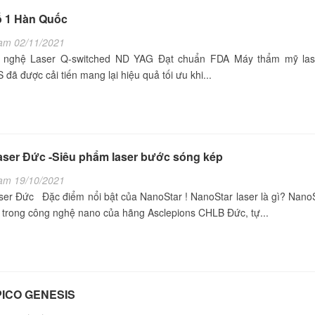
ố 1 Hàn Quốc
am 02/11/2021
nghệ Laser Q-switched ND YAG Đạt chuẩn FDA Máy thẩm mỹ las
đã được cải tiến mang lại hiệu quả tối ưu khi...
aser Đức -Siêu phẩm laser bước sóng kép
am 19/10/2021
er Đức Đặc điểm nổi bật của NanoStar ! NanoStar laser là gì? Nano
t trong công nghệ nano của hãng Asclepions CHLB Đức, tự...
PICO GENESIS