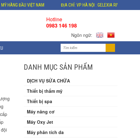
ĐẦU VIỆT NAM
ĐỊA CHỈ: VP HÀ NỘI : GELEXIA RIVERSIDE - 885 TAM TRIN
Hotline
0983 146 198
Ngôn ngữ:
ỆU
DANH MỤC SẢN PHẨM
DỊCH VỤ SỬA CHỮA
Thiết bị thẩm mỹ
lượng
Thiết bị spa
ng
Máy nâng cơ
 cấp
ấp
Máy Oxy Jet
 đội
Máy phân tích da