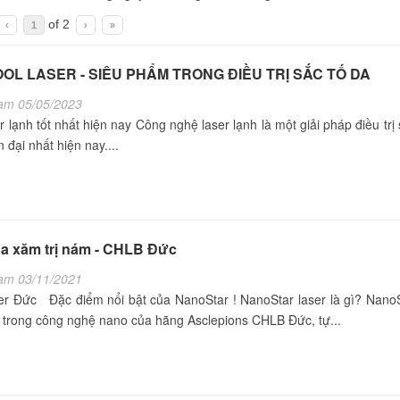
of 2
‹
1
›
»
OOL LASER - SIÊU PHẨM TRONG ĐIỀU TRỊ SẮC TỐ DA
am 05/05/2023
 lạnh tốt nhất hiện nay Công nghệ laser lạnh là một giải pháp điều trị 
 đại nhất hiện nay....
a xăm trị nám - CHLB Đức
am 03/11/2021
er Đức Đặc điểm nổi bật của NanoStar ! NanoStar laser là gì? Nano
t trong công nghệ nano của hãng Asclepions CHLB Đức, tự...