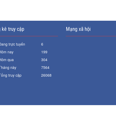
 kê truy cập
Mạng xã hội
Đang trực tuyến
6
Hôm nay
199
Hôm qua
304
Tháng này
7564
Tổng truy cập
26068
Tác dụng của sản phẩm có thể thay đổi tùy theo tình trạng cơ địa của m