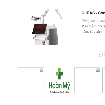
CuRAS - Côn
Đăng lúc 03:50
Máy thẩm mỹ las
nám, xóa xăm, t
«