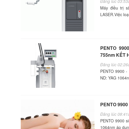
Đăng lúc 03:53
Máy điều trị
LASER.Việc loại
PENTO 990
755nm KẾT 
Đăng lúc 02:26
PENTO 9900 -
ND: YAG 1064nm
PENTO 9900 l
Đăng lúc 08:41
PENTO 9900 siê
1064nm áp dụng