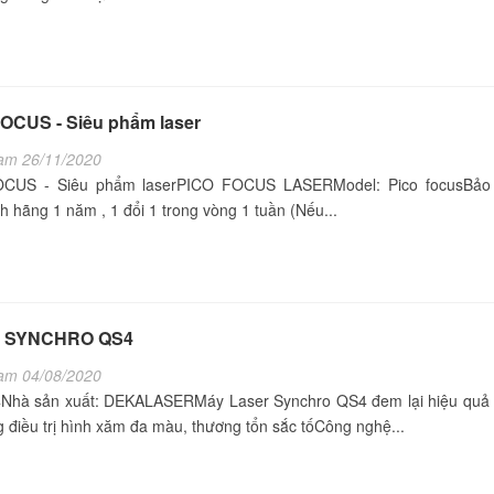
OCUS - Siêu phẩm laser
am 26/11/2020
OCUS - Siêu phẩm laserPICO FOCUS LASERModel: Pico focusBảo
h hãng 1 năm , 1 đổi 1 trong vòng 1 tuần (Nếu...
ia - SYNCHRO QS4
am 04/08/2020
à sản xuất: DEKALASERMáy Laser Synchro QS4 đem lại hiệu quả t
g điều trị hình xăm đa màu, thương tổn sắc tốCông nghệ...