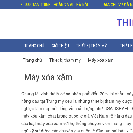
E - 885 TAM TRINH - HOÀNG MAI - HÀ NỘI
ĐỊA CHỈ: VP ĐÀ NẴNG : HẢI C
TRANG CHỦ
GIỚI THIỆU
THIẾT BỊ THẨM MỸ
THIẾT B
Trang chủ
Thiết bị thẩm mỹ
Máy xóa xăm
Máy xóa xăm
Chúng tôi vinh dự là cơ sở phân phối đến 70% thị phần m
hàng đầu tại Trung mỹ đều là những thiết bị thẩm mỹ đượ
nghiệp làm đẹp nổi tiếng về chất lượng như USA, ISRAEL, H
máy xóa xăm chất lượng quốc tế giá Việt Nam rẻ hàng đầu
các loại máy xóa xăm với hệ thống chuyên viên mang máy t
ngũ kỹ sư được các chuyên gia quốc tế đào tạo bài bản - Đ