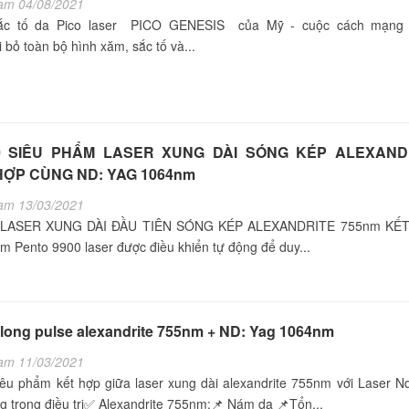
am 04/08/2021
 sắc tố da Pico laser PICO GENESIS của Mỹ - cuộc cách mạng
 bỏ toàn bộ hình xăm, sắc tố và...
0 SIÊU PHẨM LASER XUNG DÀI SÓNG KÉP ALEXAND
HỢP CÙNG ND: YAG 1064nm
am 13/03/2021
 LASER XUNG DÀI ĐẦU TIÊN SÓNG KÉP ALEXANDRITE 755nm KẾ
 Pento 9900 laser được điều khiển tự động để duy...
ong pulse alexandrite 755nm + ND: Yag 1064nm
am 11/03/2021
u phẩm kết hợp giữa laser xung dài alexandrite 755nm với Laser N
 trong điều trị✅ Alexandrite 755nm:📌 Nám da 📌Tổn...