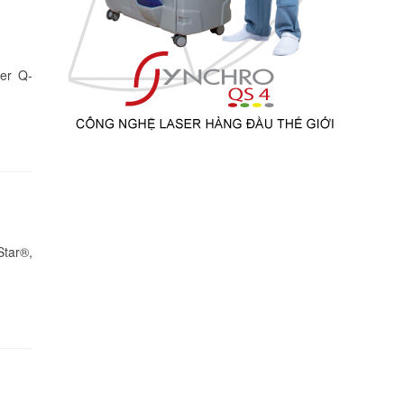
er Q-
Star®,