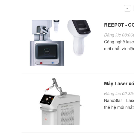
«
REEPOT - C
Đăng lúc 08:06
Công nghệ laser
mới nhất và hiện
Máy Laser xó
Đăng lúc 02:35
NanoStar - Las
thế hệ mới nhấ