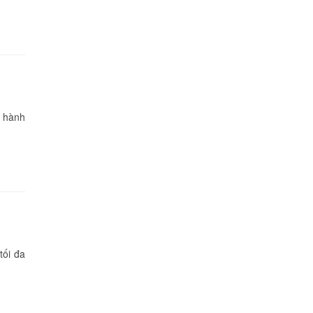
 hành
ối đa