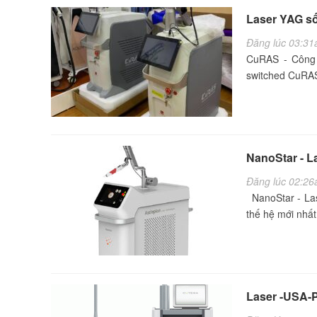
Laser YAG s
Đăng lúc 03:31
CuRAS - Công 
switched CuRAS 
NanoStar - L
Đăng lúc 02:26
NanoStar - Las
thế hệ mới nhấ
Laser -USA-