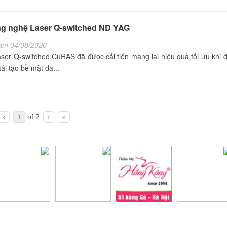
g nghệ Laser Q-switched ND YAG
am 04/08/2020
er Q-switched CuRAS đã được cải tiến mang lại hiệu quả tối ưu khi đi
ái tạo bề mặt da...
of 2
‹
1
›
»