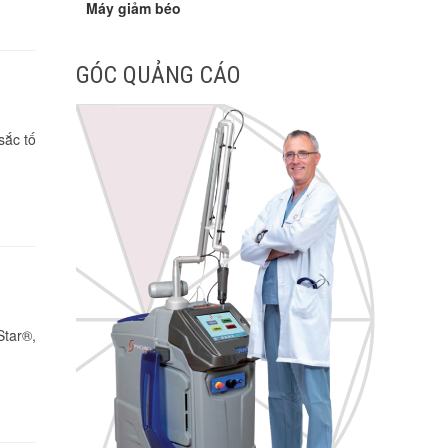
Máy giảm béo
GÓC QUẢNG CÁO
sắc tố
Star®,