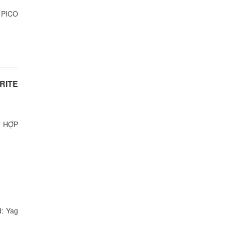
 PICO
RITE
T HỢP
d: Yag