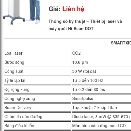
Giá:
Liên hệ
Thông số kỹ thuật – Thiết bị laser và
máy quét Hi-Scan DOT
SMARTXI
Loại laser
CO2
Bước sóng
10.6 μm
Công suất
30 W (tối đa)
Tỷ lệ lặp lại
Từ 5 đến 100 Hz
Độ rộng xung
Từ 0.2 đến 80 ms
Công nghệ xung
Smartpulse
Beam Delivery
Trục khuỷu 7 khớp Titan
Chùm tia dẫn đường
Diode laser, 3 mW @ 635-670 
Bảng điều khiển
Màn hình cảm ứng màu LCD