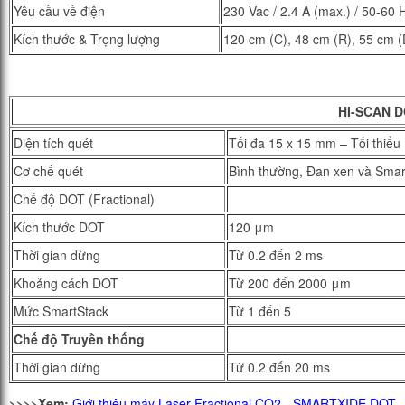
Yêu cầu về điện
230 Vac / 2.4 A (max.) / 50-60 
Kích thước & Trọng lượng
120 cm (C), 48 cm (R), 55 cm (
HI-SCAN 
Diện tích quét
Tối đa 15 x 15 mm – Tối thiểu
Cơ chế quét
Bình thường, Đan xen và Smar
Chế độ DOT (Fractional)
Kích thước DOT
120 μm
Thời gian dừng
Từ 0.2 đến 2 ms
Khoảng cách DOT
Từ 200 đến 2000 μm
Mức SmartStack
Từ 1 đến 5
Chế độ Truyền thống
Thời gian dừng
Từ 0.2 đến 20 ms
>>>>Xem:
Giới thiệu máy Laser Fractional CO2 - SMARTXIDE DOT