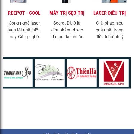
REEPOT - COOL
MÁY TRỊ SẸO TRỊ
LASER ĐIỀU TRỊ
LASER - SIÊU
MỤN SECRET
MẠCH MÁU
Công nghệ laser
Secret DUO là
Giải pháp hiệu
PHẨM TRONG
DUO
VASQ
lạnh tốt nhất hiện
siêu phẩm trị sẹo
quả nhất trong
ĐIỀU TRỊ SẮC TỐ
nay Công nghệ
trị mụn đạt chuẩn
điều trị bệnh lý
DA
laser lạnh là một
FDA Hoa Kỳ Sự
mạch máu - Laser
giải pháp điều trị
kết hợp hoàn hảo
VasQ Những bệnh
sắc tố mới nhất và
giữa công nghệ Vi
lý về sắc tố tuy
hiện đại nhất hiện
Kim Micro needle
không ảnh hưởng
nay....
RF và...
nhiều đến sức...