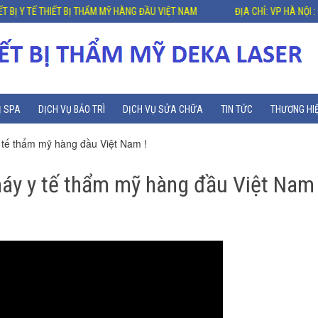
TẾ THIẾT BỊ THẨM MỸ HÀNG ĐẦU VIỆT NAM
ĐỊA CHỈ: VP HÀ NỘI : GELEX
Ị SPA
DỊCH VỤ BẢO TRÌ
DỊCH VỤ SỬA CHỮA
TIN TỨC
THƯƠNG HI
ế thẩm mỹ hàng đầu Việt Nam !
 y tế thẩm mỹ hàng đầu Việt Nam 