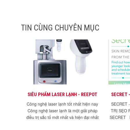
TIN CÙNG CHUYÊN MỤC
SIÊU PHẨM LASER LẠNH - REEPOT
SECRET 
TRỊ SẸO 
Công nghệ laser lạnh tốt nhất hiện nay
SECRET 
Công nghệ laser lạnh là một giải pháp
TRỊ SẸO 
điều trị sắc tố mới nhất và hiện đại nhất
SECRET Ra 
hiện nay....
mụn 