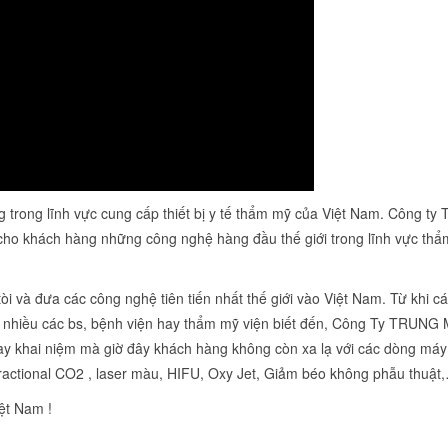
 trong lĩnh vực cung cấp thiết bị y tế thẩm mỹ của Việt Nam. Công ty
 cho khách hàng những công nghệ hàng đầu thế giới trong lĩnh vực th
và đưa các công nghệ tiên tiến nhất thế giới vào Việt Nam. Từ khi c
 nhiều các bs, bệnh viện hay thẩm mỹ viện biết đến, Công Ty TRUNG
 hay khai niệm mà giờ đây khách hàng không còn xa lạ với các dòng má
Fractional CO2 , laser màu, HIFU, Oxy Jet, Giảm béo không phẫu thuật
ệt Nam !