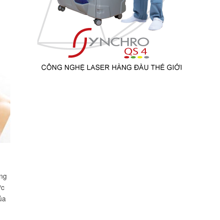
M
ơng
ực
ủa