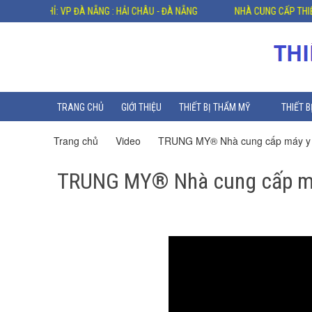
ỊA CHỈ: VP ĐÀ NẴNG : HẢI CHÂU - ĐÀ NẴNG
NHÀ CUNG CẤP THIẾT BỊ Y 
TRANG CHỦ
GIỚI THIỆU
THIẾT BỊ THẨM MỸ
THIẾT B
Trang chủ
Video
TRUNG MY® Nhà cung cấp máy y t
TRUNG MY® Nhà cung cấp máy