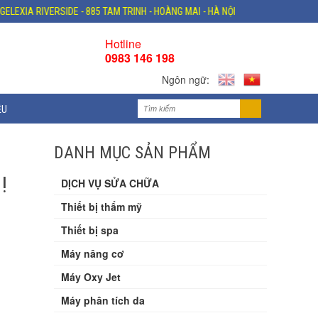
IA RIVERSIDE - 885 TAM TRINH - HOÀNG MAI - HÀ NỘI
ĐỊA CHỈ: VP ĐÀ NẴ
Hotline
0983 146 198
Ngôn ngữ:
ỆU
DANH MỤC SẢN PHẨM
!
DỊCH VỤ SỬA CHỮA
Thiết bị thẩm mỹ
Thiết bị spa
Máy nâng cơ
Máy Oxy Jet
Máy phân tích da