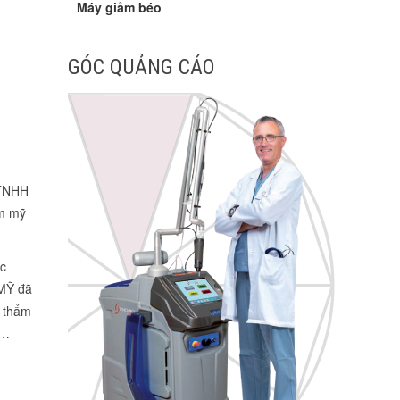
Máy giảm béo
GÓC QUẢNG CÁO
 TNHH
ẩm mỹ
ác
 MỸ đã
y thẩm
,…