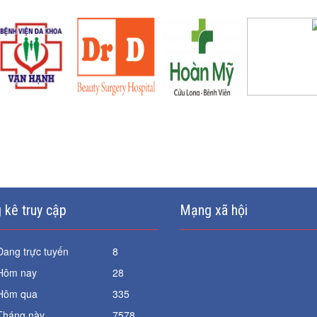
 kê truy cập
Mạng xã hội
Đang trực tuyến
8
Hôm nay
28
Hôm qua
335
Tháng này
7578