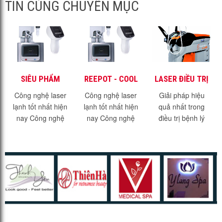
TIN CÙNG CHUYÊN MỤC
SIÊU PHẨM
REEPOT - COOL
LASER ĐIỀU TRỊ
LASER LẠNH -
LASER - SIÊU
MẠCH MÁU
Công nghệ laser
Công nghệ laser
Giải pháp hiệu
REEPOT
PHẨM TRONG
VASQ
lạnh tốt nhất hiện
lạnh tốt nhất hiện
quả nhất trong
ĐIỀU TRỊ SẮC TỐ
nay Công nghệ
nay Công nghệ
điều trị bệnh lý
DA
laser lạnh là một
laser lạnh là một
mạch máu - Laser
giải pháp điều trị
giải pháp điều trị
VasQ Những bệnh
sắc tố mới nhất và
sắc tố mới nhất và
lý về sắc tố tuy
hiện đại nhất hiện
hiện đại nhất hiện
không ảnh hưởng
nay....
nay....
nhiều đến sức...