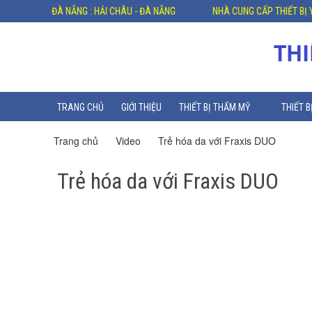
CHỈ: VP ĐÀ NẴNG : HẢI CHÂU - ĐÀ NẴNG
NHÀ CUNG CẤP THIẾT BỊ Y TẾ 
TRANG CHỦ
GIỚI THIỆU
THIẾT BỊ THẨM MỸ
THIẾT B
Trang chủ
Video
Trẻ hóa da với Fraxis DUO
Trẻ hóa da với Fraxis DUO