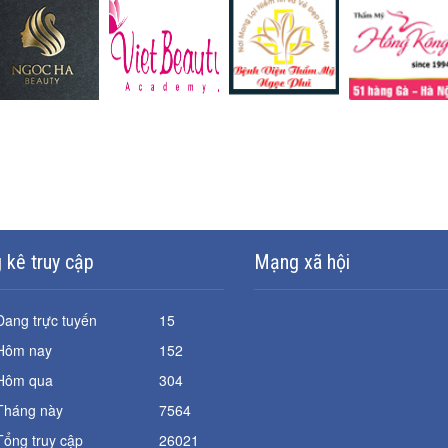
 kê truy cập
Mạng xã hội
Đang trực tuyến
15
Hôm nay
152
Hôm qua
304
Tháng này
7564
Tổng truy cập
26021