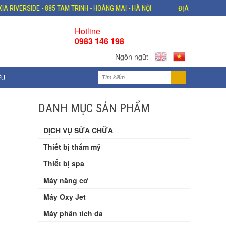
IVERSIDE - 885 TAM TRINH - HOÀNG MAI - HÀ NỘI
ĐỊA CHỈ: VP ĐÀ NẴNG 
Hotline
0983 146 198
Ngôn ngữ:
ỆU
DANH MỤC SẢN PHẨM
DỊCH VỤ SỬA CHỮA
Thiết bị thẩm mỹ
Thiết bị spa
Máy nâng cơ
Máy Oxy Jet
Máy phân tích da