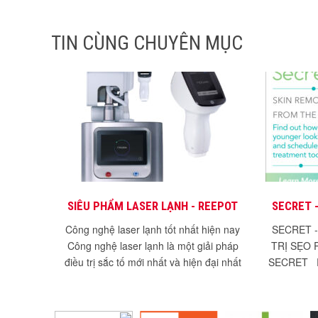
TIN CÙNG CHUYÊN MỤC
SIÊU PHẨM LASER LẠNH - REEPOT
SECRET 
TRỊ SẸO 
Công nghệ laser lạnh tốt nhất hiện nay
SECRET 
Công nghệ laser lạnh là một giải pháp
TRỊ SẸO 
điều trị sắc tố mới nhất và hiện đại nhất
SECRET Ra 
hiện nay....
mụn 