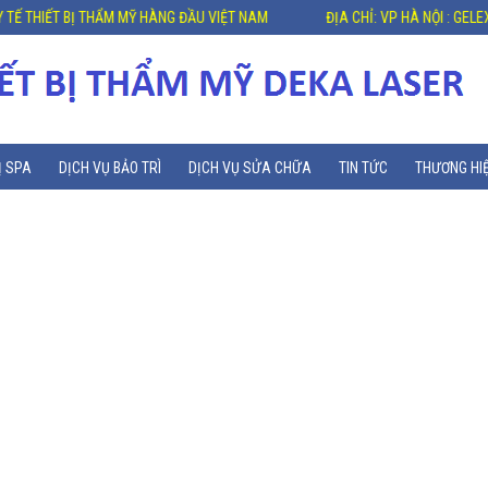
THIẾT BỊ THẨM MỸ HÀNG ĐẦU VIỆT NAM
ĐỊA CHỈ: VP HÀ NỘI : GELEXIA R
Ị SPA
DỊCH VỤ BẢO TRÌ
DỊCH VỤ SỬA CHỮA
TIN TỨC
THƯƠNG HI