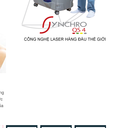
M
ơng
ực
ủa