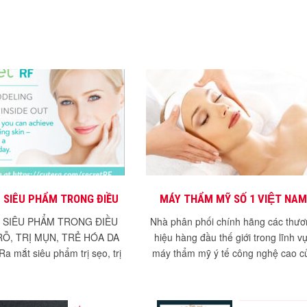
- SIÊU PHẨM TRONG ĐIỀU
MÁY THẨM MỸ SỐ 1 VIỆT NA
RỖ, TRỊ MỤN, TRẺ HÓA DA
- SIÊU PHẨM TRONG ĐIỀU
Nhà phân phối chính hãng các thư
RỖ, TRỊ MỤN, TRẺ HÓA DA
hiệu hàng đầu thế giới trong lĩnh v
mắt siêu phẩm trị sẹo, trị
máy thẩm mỹ ý tế công nghệ cao c
an toàn hiệu quảĐạt...
Mỹ, Israel, EU...