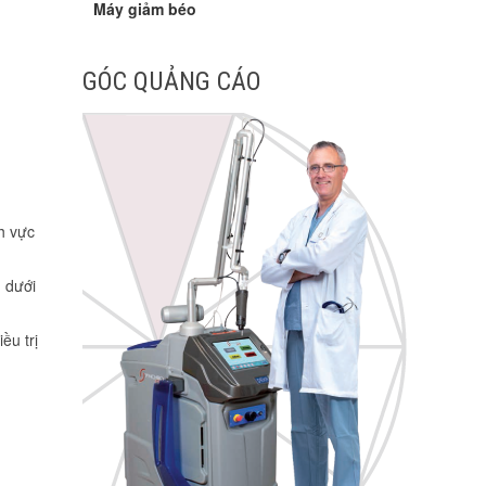
Máy giảm béo
GÓC QUẢNG CÁO
h vực
n dưới
ều trị