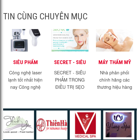
TIN CÙNG CHUYÊN MỤC
SIÊU PHẨM
SECRET - SIÊU
MÁY THẨM MỸ
LASER LẠNH -
PHẨM TRONG
SỐ 1 VIỆT NAM
Công nghệ laser
SECRET - SIÊU
Nhà phân phối
REEPOT
ĐIỀU TRỊ SẸO RỖ,
lạnh tốt nhất hiện
PHẨM TRONG
chính hãng các
TRỊ MỤN, TRẺ
nay Công nghệ
ĐIỀU TRỊ SẸO
thương hiệu hàng
HÓA DA
laser lạnh là một
RỖ, TRỊ MỤN,
đầu thế giới trong
giải pháp điều trị
TRẺ HÓA DA
lĩnh vực máy thẩm
sắc tố mới nhất và
SECRET Ra mắt
mỹ ý tế công nghệ
hiện đại nhất hiện
siêu phẩm trị sẹo,
cao của Mỹ,
nay....
trị mụn an toàn
Israel, EU...
hiệu quảĐạt...