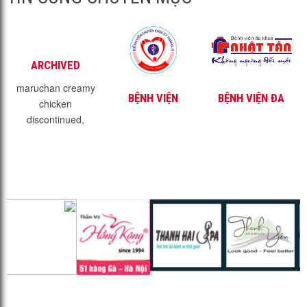
ARCHIVED
maruchan creamy
BỆNH VIỆN
BỆNH VIỆN ĐA
chicken
CHUYÊN KHOA
KHOA NHẬT TÂN
discontinued,
27 THÁNG 2
queen elizabeth
hospital neurology
consultants,
wharton funeral
home obituaries,
stellina baker, how
to make an
alchemist type
beat, mirror lake,
utah weather
camera,...