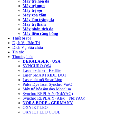
Máy trẻ hóa da
Máy trị mụn
Máy trị sẹo
Máy xóa xăm
Máy làm trắng da
Máy trị thâm
Máy phân tích da
Máy tiêm căng bóng
Thiết bị spa
Dịch Vụ Bảo Trì
Dịch Vụ Sửa chữa
Tin tức
Thương hiệu
DEKALASER - USA
SYNCHRO QS4
Laser excimer - Excilite
Laser SMARTXIDE DOT
Laser hút mỡ SmartLipo
Pulse Dye laser Synchro VasQ
Máy trẻ hóa âm đạo Monalisa
Synchro REPLA:Y (Nd:YAG)
Synchro REPLA:Y (Alex + Nd:YAG)
NORA BODE - GERMANY
OXYJET LEO
OXYJET LEO COOL