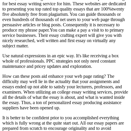
for best essay writing service for him. These websites are dedicated
to presenting you top rated top quality essays that are 100%twenty
five absolutely free from plagiarism. You can guide thousands or
even hundreds of thousands of net users to your web page through
persuasive articles or blog posts. Consequently it is necessary to
produce my phrase paper.You can make a pay a visit to to primary
service businesses. Their essay crafting expert will give you with
nicely researched, well written and first essay on virtually any
subject matter.
Use natural expressions in an epic way. It's like receiving a box
whole of professionals. PPC strategies not only need constant
maintenance and pricey updates and exploration.
How can these posts aid enhance your web page rating? The
difficulty may well lie in the actuality that your assignments and
essays ended up not able to satisfy your lecturers, professors, and
examiners. When utilizing an college essay writing services, provide
all the details of what the essay is about, and what is wanted inside
the essay. Thus, a ton of personalized essay producing assistance
suppliers have been opened up.
It is better to be confident prior to you accomplished everything
which is fully wrong at the quite start out. All our essay papers are
prepared from scratch to encourage originality and to avoid