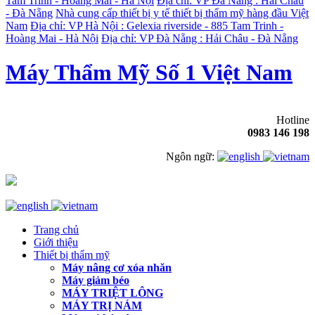
Tam Trinh - Hoàng Mai - Hà Nội
Địa chỉ: VP Đà Nẵng : Hải Châu
- Đà Nẵng
Nhà cung cấp thiết bị y tế thiết bị thẩm mỹ hàng đầu Việt
Nam
Địa chỉ: VP Hà Nội : Gelexia riverside - 885 Tam Trinh -
Hoàng Mai - Hà Nội
Địa chỉ: VP Đà Nẵng : Hải Châu - Đà Nẵng
Máy Thẩm Mỹ Số 1 Việt Nam
Hotline
0983 146 198
Ngôn ngữ:
Trang chủ
Giới thiệu
Thiết bị thẩm mỹ
Máy nâng cơ xóa nhăn
Máy giảm béo
MÁY TRIỆT LÔNG
MÁY TRỊ NÁM