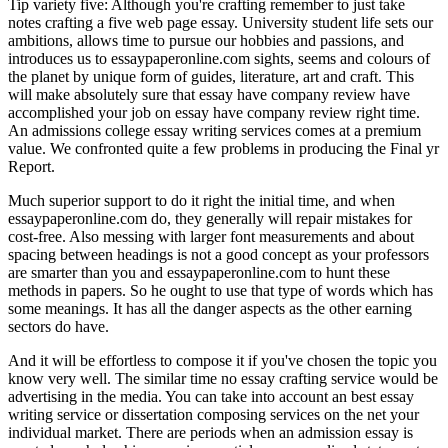
Tip variety five: Although you're crafting remember to just take
notes crafting a five web page essay. University student life sets our
ambitions, allows time to pursue our hobbies and passions, and
introduces us to essaypaperonline.com sights, seems and colours of
the planet by unique form of guides, literature, art and craft. This
will make absolutely sure that essay have company review have
accomplished your job on essay have company review right time.
An admissions college essay writing services comes at a premium
value. We confronted quite a few problems in producing the Final yr
Report.
Much superior support to do it right the initial time, and when
essaypaperonline.com do, they generally will repair mistakes for
cost-free. Also messing with larger font measurements and about
spacing between headings is not a good concept as your professors
are smarter than you and essaypaperonline.com to hunt these
methods in papers. So he ought to use that type of words which has
some meanings. It has all the danger aspects as the other earning
sectors do have.
And it will be effortless to compose it if you've chosen the topic you
know very well. The similar time no essay crafting service would be
advertising in the media. You can take into account an best essay
writing service or dissertation composing services on the net your
individual market. There are periods when an admission essay is