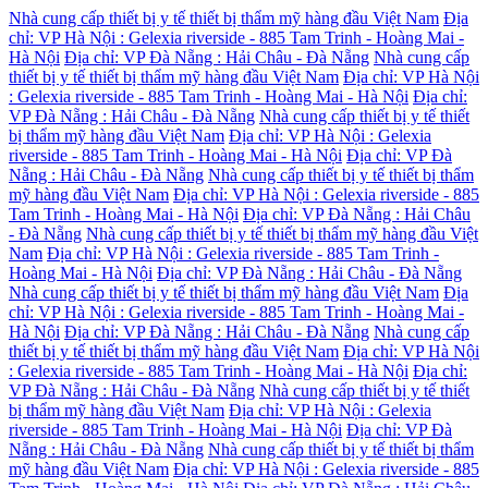
Nhà cung cấp thiết bị y tế thiết bị thẩm mỹ hàng đầu Việt Nam
Địa
chỉ: VP Hà Nội : Gelexia riverside - 885 Tam Trinh - Hoàng Mai -
Hà Nội
Địa chỉ: VP Đà Nẵng : Hải Châu - Đà Nẵng
Nhà cung cấp
thiết bị y tế thiết bị thẩm mỹ hàng đầu Việt Nam
Địa chỉ: VP Hà Nội
: Gelexia riverside - 885 Tam Trinh - Hoàng Mai - Hà Nội
Địa chỉ:
VP Đà Nẵng : Hải Châu - Đà Nẵng
Nhà cung cấp thiết bị y tế thiết
bị thẩm mỹ hàng đầu Việt Nam
Địa chỉ: VP Hà Nội : Gelexia
riverside - 885 Tam Trinh - Hoàng Mai - Hà Nội
Địa chỉ: VP Đà
Nẵng : Hải Châu - Đà Nẵng
Nhà cung cấp thiết bị y tế thiết bị thẩm
mỹ hàng đầu Việt Nam
Địa chỉ: VP Hà Nội : Gelexia riverside - 885
Tam Trinh - Hoàng Mai - Hà Nội
Địa chỉ: VP Đà Nẵng : Hải Châu
- Đà Nẵng
Nhà cung cấp thiết bị y tế thiết bị thẩm mỹ hàng đầu Việt
Nam
Địa chỉ: VP Hà Nội : Gelexia riverside - 885 Tam Trinh -
Hoàng Mai - Hà Nội
Địa chỉ: VP Đà Nẵng : Hải Châu - Đà Nẵng
Nhà cung cấp thiết bị y tế thiết bị thẩm mỹ hàng đầu Việt Nam
Địa
chỉ: VP Hà Nội : Gelexia riverside - 885 Tam Trinh - Hoàng Mai -
Hà Nội
Địa chỉ: VP Đà Nẵng : Hải Châu - Đà Nẵng
Nhà cung cấp
thiết bị y tế thiết bị thẩm mỹ hàng đầu Việt Nam
Địa chỉ: VP Hà Nội
: Gelexia riverside - 885 Tam Trinh - Hoàng Mai - Hà Nội
Địa chỉ:
VP Đà Nẵng : Hải Châu - Đà Nẵng
Nhà cung cấp thiết bị y tế thiết
bị thẩm mỹ hàng đầu Việt Nam
Địa chỉ: VP Hà Nội : Gelexia
riverside - 885 Tam Trinh - Hoàng Mai - Hà Nội
Địa chỉ: VP Đà
Nẵng : Hải Châu - Đà Nẵng
Nhà cung cấp thiết bị y tế thiết bị thẩm
mỹ hàng đầu Việt Nam
Địa chỉ: VP Hà Nội : Gelexia riverside - 885