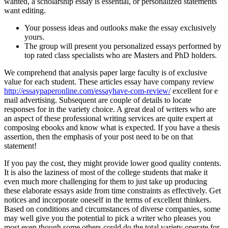
wanted, a scholarship essay is essential, or personalized statements
want editing.
Your possess ideas and outlooks make the essay exclusively
yours.
The group will present you personalized essays performed by
top rated class specialists who are Masters and PhD holders.
We comprehend that analysis paper large faculty is of exclusive
value for each student. These articles essay have company review
http://essaypaperonline.com/essayhave-com-review/
excellent for e
mail advertising. Subsequent are couple of details to locate
responses for in the variety choice. A great deal of writers who are
an aspect of these professional writing services are quite expert at
composing ebooks and know what is expected. If you have a thesis
assertion, then the emphasis of your post need to be on that
statement!
If you pay the cost, they might provide lower good quality contents.
It is also the laziness of most of the college students that make it
even much more challenging for them to just take up producing
these elaborate essays aside from time constraints as effectively. Get
notices and incorporate oneself in the terms of excellent thinkers.
Based on conditions and circumstances of diverse companies, some
may well give you the potential to pick a writer who pleases you
most even though some others could do the total variety operate for