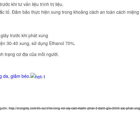
ớc khi tư vấn liệu trình trị liệu.
sắc tố. Đảm bảo thực hiện xung trong khoảng cách an toàn cách miệng
 giây trước khi phát xung
hiện 30-40 xung, sử dụng Ethanol 70%.
nh trạng cơ địa của mỗi người.
g da, giảm béo.
guồn:
http://trungmy.com/tin-tuc/triet-long-voi-tay-cam-maxhr-phan-2-danh-gia-chinh-xac-phan-ung