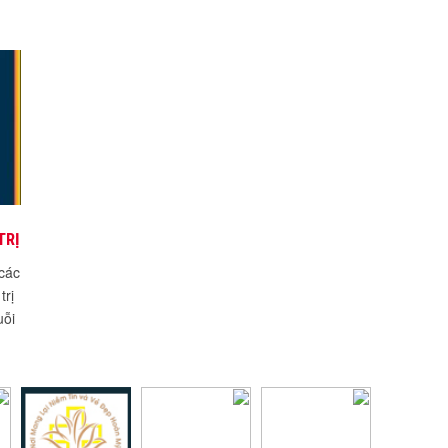
TRỊ
các
trị
uỗi