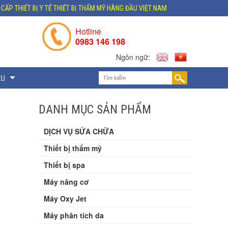
 TẾ THIẾT BỊ THẨM MỸ HÀNG ĐẦU VIỆT NAM
ĐỊA CHỈ: VP HÀ NỘI : GELEX
Hotline
0983 146 198
Ngôn ngữ:
ỆU
DANH MỤC SẢN PHẨM
DỊCH VỤ SỬA CHỮA
Thiết bị thẩm mỹ
Thiết bị spa
Máy nâng cơ
Máy Oxy Jet
Máy phân tích da