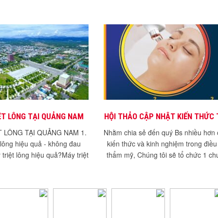
ỆT LÔNG TẠI QUẢNG NAM
HỘI THẢO CẬP NHẬT KIẾN THỨC 
SẸO MỚI NHẤT 2021
T LÔNG TẠI QUẢNG NAM 1.
Nhằm chia sẻ đến quý Bs nhiều hơn 
 lông hiệu quả - không đau
kiến thức và kinh nghiệm trong điều 
 triệt lông hiệu quả?Máy triệt
thẩm mỹ, Chúng tôi sẽ tổ chức 1 ch
 IPL Là thiết bị phát...
sự...