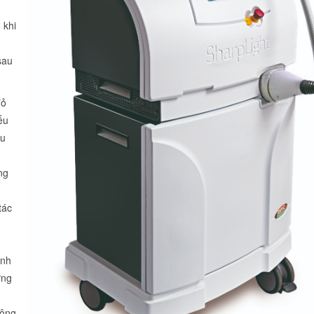
 khi
sau
đỏ
ếu
ều
ng
tác
ệnh
ứng
lông