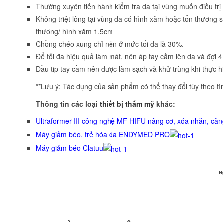
Thường xuyên tiến hành kiểm tra da tại vùng muốn điều trị trư
Không triệt lông tại vùng da có hình xăm hoặc tổn thương 
thương/ hình xăm 1.5cm
Chồng chéo xung chỉ nên ở mức tối đa là 30%.
Để tối đa hiệu quả làm mát, nên áp tay cầm lên da và đợi 4
Đầu tip tay cầm nên được làm sạch và khử trùng khi thực 
**Lưu ý: Tác dụng của sản phẩm có thể thay đổi tùy theo tì
Thông tin các loại
thiết bị thẩm mỹ
khác:
Ultraformer III công nghệ MF HIFU nâng cơ, xóa nhăn, căn
Máy giảm béo, trẻ hóa da ENDYMED PRO
Máy giảm béo Clatuu
N