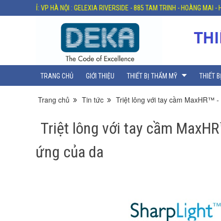
VP HÀ NỘI : GELEXIA RIVERSIDE - 885 TAM TRINH - HOÀNG MAI - HÀ NỘI
TRANG CHỦ
GIỚI THIỆU
THIẾT BỊ THẨM MỸ
THIẾT B
Trang chủ
Tin tức
Triệt lông với tay cầm MaxHR™ -
Triệt lông với tay cầm MaxHR
ứng của da