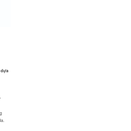
a dựa
y
ng
da.