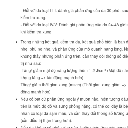
- Đối với da loại I-III: đánh giá phản ứng của da 30 phút sau
kiểm tra xung.
- Đối với da loại IV-V: Đánh giá phản ứng của da 24-48 giờ 
khi kiểm tra xung.
Trong những kết quả kiểm tra da, kết quả phổ biến là ban 
nhẹ, phù nề nhẹ, và phản ứng của mô quanh nang lông. N
không thấy những phản ứng trên, cần thay đổi thông số đi
trị như sau:
Tăng/ giảm mật độ năng lượng thêm 1-2 J/cm² (Mật độ nă
lượng tăng => tác động mạnh hơn).
Tăng/ giảm thời gian xung (msec) (Thời gian xung giảm => 
động mạnh hơn)
Nếu có bất cứ phản ứng ngoài ý muốn nào, hiện tượng đầu
tiên là mức độ đỏ và sưng phồng nặng, có thể coi đây là b
nhân có loại da sậm màu, và cần thay đổi thông số tương 
(cần điều trị thận trọng hơn).
Nếu da không có phản ứng nào, hoặc phản ứng của nang 