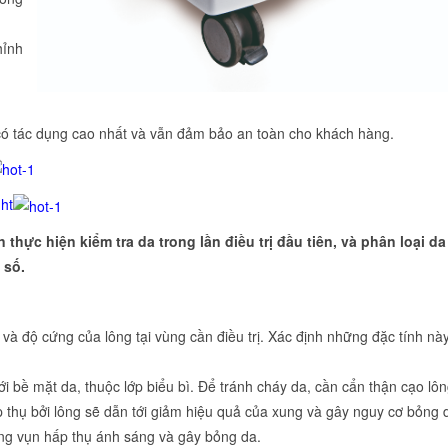
hỉnh
có tác dụng cao nhất và vẫn đảm bảo an toàn cho khách hàng.
ght
 thực hiện kiểm tra da trong
lần điều trị đầu tiên, và phân loại d
 số.
 và độ cứng của lông tại vùng cần điều trị. Xác định những đặc tính nà
i bề mặt da, thuộc lớp biểu bì. Để tránh cháy da, cần cẩn thận cạo lô
hấp thụ bởi lông sẽ dẫn tới giảm hiệu quả của xung và gây nguy cơ bỏng 
ông vụn hấp thụ ánh sáng và gây bỏng da.