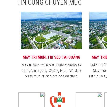
TIN CÙNG CHUYÊN MỤC
MÁY TRỊ MỤN, TRỊ SẸO TẠI QUẢNG
MÁY TRI
NAM
Máy trị mụn, trị sẹo tại Quảng NamMáy
MÁY TRIỆ
trị mụn, trị sẹo tại Quảng Nam. Với dịch
Máy triệt
vụ trị mụn, trị sẹo, trẻ hóa da đang
rát.1.1. Máy
thịnh...
lông