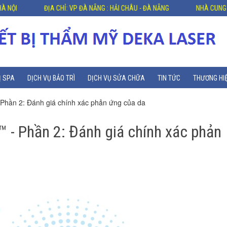
ĐỊA CHỈ: VP ĐÀ NẴNG : HẢI CHÂU - ĐÀ NẴNG
NHÀ CUNG CẤP THIẾT BỊ Y
Ị SPA
DỊCH VỤ BẢO TRÌ
DỊCH VỤ SỬA CHỮA
TIN TỨC
THƯƠNG HI
 Phần 2: Đánh giá chính xác phản ứng của da
™ - Phần 2: Đánh giá chính xác phản