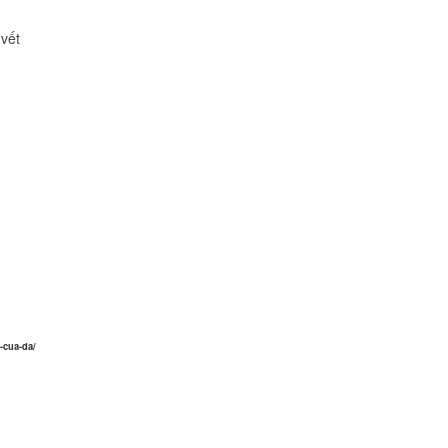
 vết
-cua-da/