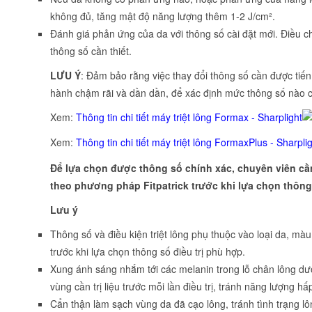
không đủ, tăng mật độ năng lượng thêm 1-2 J/cm².
Đánh giá phản ứng của da với thông số cài đặt mới. Điều c
thông số cần thiết.
LƯU Ý
: Đảm bảo rằng việc thay đổi thông số cần được tiến
hành chậm rãi và dần dần, để xác định mức thông số nào 
Xem:
Thông tin chi tiết máy triệt lông Formax - Sharplight
Xem:
Thông tin chi tiết máy triệt lông FormaxPlus - Sharpli
Để lựa chọn được thông số chính xác, chuyên viên cần
theo phương pháp Fitpatrick trước khi
lựa chọn thông
Lưu ý
Thông số và điều kiện triệt lông phụ thuộc vào loại da, màu
trước khi lựa chọn thông số điều trị phù hợp.
Xung ánh sáng nhắm tới các melanin trong lỗ chân lông dướ
vùng cần trị liệu trước mỗi lần điều trị, tránh năng lượng 
Cẩn thận làm sạch vùng da đã cạo lông, tránh tình trạng l