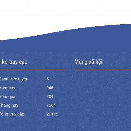
 kê truy cập
Mạng xã hội
Đang trực tuyến
5
Hôm nay
246
Hôm qua
304
Tháng này
7564
Tổng truy cập
26115