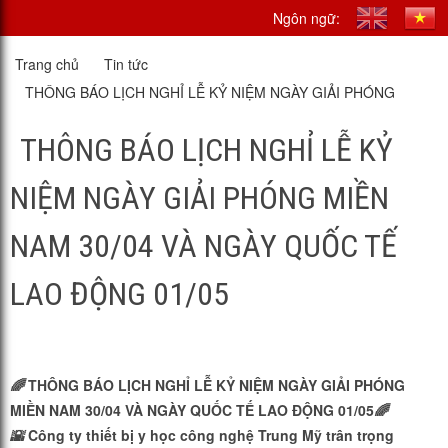
Ngôn ngữ:
Trang chủ
Tin tức
THÔNG BÁO LỊCH NGHỈ LỄ KỶ NIỆM NGÀY GIẢI PHÓNG
MIỀN NAM 30/04 VÀ NGÀY QUỐC TẾ LAO ĐỘNG 01/05
THÔNG BÁO LỊCH NGHỈ LỄ KỶ
NIỆM NGÀY GIẢI PHÓNG MIỀN
NAM 30/04 VÀ NGÀY QUỐC TẾ
LAO ĐỘNG 01/05
🌈
THÔNG BÁO LỊCH NGHỈ LỄ KỶ NIỆM NGÀY GIẢI PHÓNG
MIỀN NAM 30/04 VÀ NGÀY QUỐC TẾ LAO ĐỘNG 01/05
🌈
🌇
Công ty thiết bị y học công nghệ Trung Mỹ trân trọng