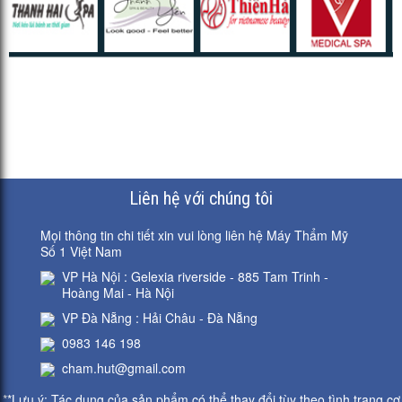
thịnh...
IPL Là thiết bị
phát...
Liên hệ với chúng tôi
Mọi thông tin chi tiết xin vui lòng liên hệ Máy Thẩm Mỹ
Số 1 Việt Nam
VP Hà Nội : Gelexia riverside - 885 Tam Trinh -
Hoàng Mai - Hà Nội
VP Đà Nẵng : Hải Châu - Đà Nẵng
0983 146 198
cham.hut@gmail.com
**Lưu ý: Tác dụng của sản phẩm có thể thay đổi tùy theo tình trạng cơ