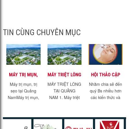
TIN CÙNG CHUYÊN MỤC
MÁY TRỊ MỤN,
MÁY TRIỆT LÔNG
HỘI THẢO CẬP
TRỊ SẸO TẠI
TẠI QUẢNG NAM
NHẬT KIẾN
Máy trị mụn, trị
MÁY TRIỆT LÔNG
Nhằm chia sẻ đến
QUẢNG NAM
THỨC TRỊ SẸO
sẹo tại Quảng
TẠI QUẢNG
quý Bs nhiều hơn
MỚI NHẤT 2021
NamMáy trị mụn,
NAM 1. Máy triệt
các kiến thức và
trị sẹo tại Quảng
lông hiệu quả -
kinh nghiệm trong
Nam. Với dịch vụ
không đau rát.1.1.
điều trị thẩm mỹ,
trị mụn, trị sẹo, trẻ
Máy triệt lông hiệu
Chúng tôi sẽ tổ
hóa da đang
quả?Máy triệt lông
chức 1 chuỗi sự...