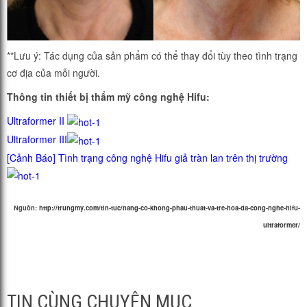
**Lưu ý: Tác dụng của sản phẩm có thể thay đổi tùy theo tình trạng
cơ địa của mỗi người.
Thông tin thiết bị thẩm mỹ công nghệ Hifu:
Ultraformer II
Ultraformer III
[Cảnh Báo] Tình trạng công nghệ Hifu giả tràn lan trên thị trường
Nguồn:
http://trungmy.com/tin-tuc/nang-co-khong-phau-thuat-va-tre-hoa-da-cong-nghe-hifu-
ultraformer/
TIN CÙNG CHUYÊN MỤC