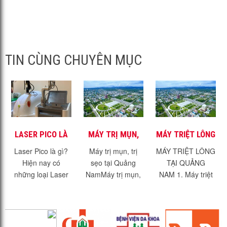
TIN CÙNG CHUYÊN MỤC
LASER PICO LÀ
MÁY TRỊ MỤN,
MÁY TRIỆT LÔNG
GÌ? PICO
TRỊ SẸO TẠI
TẠI QUẢNG NAM
Laser Pico là gì?
Máy trị mụn, trị
MÁY TRIỆT LÔNG
GENESIS CÓ GÌ
QUẢNG NAM
Hiện nay có
sẹo tại Quảng
TẠI QUẢNG
ĐẶC BIỆT?
những loại Laser
NamMáy trị mụn,
NAM 1. Máy triệt
nào được ứng
trị sẹo tại Quảng
lông hiệu quả -
dụng trong Y học
Nam. Với dịch vụ
không đau rát.1.1.
và thẩm mỹ?
trị mụn, trị sẹo, trẻ
Máy triệt lông hiệu
Laser là gì? Laser
hóa da đang
quả?Máy triệt lông