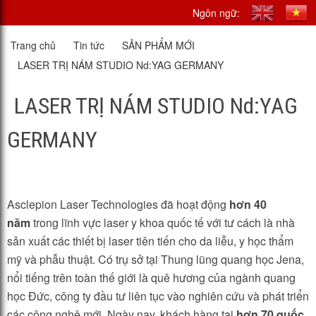
Ngôn ngữ:
Trang chủ
Tin tức
SẢN PHẨM MỚI
LASER TRỊ NÁM STUDIO Nd:YAG GERMANY
LASER TRỊ NÁM STUDIO Nd:YAG
GERMANY
Asclepion Laser Technologies đã hoạt động
h
ơ
n 40
năm
trong lĩnh vực laser y khoa quốc tế với tư cách là nhà
sản xuất các thiết bị laser tiên tiến cho da liễu, y học thẩm
mỹ và phẫu thuật. Có trụ sở tại Thung lũng quang học Jena,
nổi tiếng trên toàn thế giới là quê hương của ngành quang
học Đức, công ty đầu tư liên tục vào nghiên cứu và phát triển
các công nghệ mới. Ngày nay, khách hàng tại
h
ơ
n 70 qu
ố
c