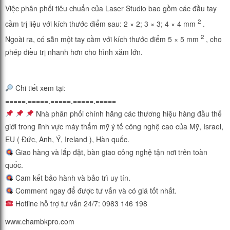
Việc phân phối tiêu chuẩn của Laser Studio bao gồm các đầu tay
2
cầm trị liệu với kích thước điểm sau: 2 × 2; 3 × 3; 4 × 4 mm
.
2
Ngoài ra, có sẵn một tay cầm với kích thước điểm 5 × 5 mm
, cho
phép điều trị nhanh hơn cho hình xăm lớn.
Chi tiết xem tại:
=====.=====.=====.=====.==
===
Nhà phân phối chính hãng các thương hiệu hàng đầu thế
giới trong lĩnh vực máy thẩm mỹ ý tế công nghệ cao của Mỹ, Israel,
EU ( Đức, Anh, Ý, Ireland ), Hàn quốc.
Giao hàng và lắp đặt, bàn giao công nghệ tận nơi trên toàn
quốc.
Cam kết bảo hành và bảo trì uy tín.
Comment ngay để được tư vấn và có giá tốt nhất.
Hotline hỗ trợ tư vấn 24/7: 0983 146 198
www.chambkpro.com