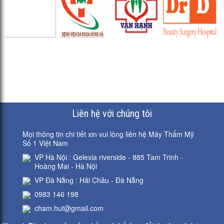
có ứng dụng gì...
thịnh...
IPL Là thiết bị
phát...
Liên hệ với chúng tôi
Mọi thông tin chi tiết xin vui lòng liên hệ Máy Thẩm Mỹ
Số 1 Việt Nam
VP Hà Nội : Gelexia riverside - 885 Tam Trinh -
Hoàng Mai - Hà Nội
VP Đà Nẵng : Hải Châu - Đà Nẵng
0983 146 198
cham.hut@gmail.com