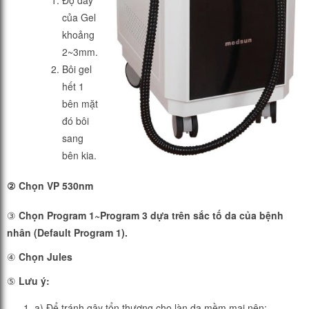
Độ dày
của Gel
khoảng
2~3mm.
Bôi gel
hết 1
bên mặt
đó bôi
sang
bên kia.
② Chọn VP 530nm
③
Chọn Program 1~Program 3 dựa trên sắc tố da của bệnh
nhân (Default Program 1).
④
Chọn Jules
⑤
Lưu ý:
a) Để tránh gây tổn thương cho làn da mềm mại nên: