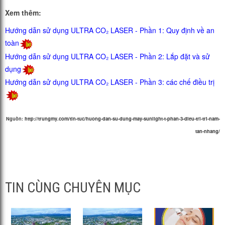
Xem thêm:
Hướng dẫn sử dụng ULTRA CO₂ LASER - Phần 1: Quy định về an
toàn
Hướng dẫn sử dụng ULTRA CO₂ LASER - Phần 2: Lắp đặt và sử
dụng
Hướng dẫn sử dụng ULTRA CO₂ LASER - Phần 3: các chế điều trị
Nguồn:
http://trungmy.com/tin-tuc/huong-dan-su-dung-may-sunlight-t-phan-3-dieu-tri-tri-nam-
tan-nhang/
TIN CÙNG CHUYÊN MỤC