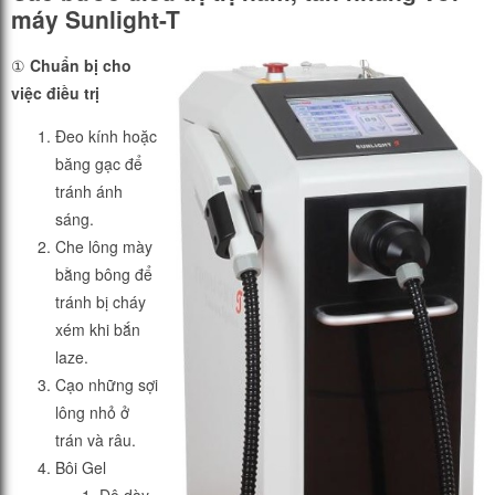
máy Sunlight-T
①
Chuẩn bị cho
việc điều trị
Đeo kính hoặc
băng gạc để
tránh ánh
sáng.
Che lông mày
bằng bông để
tránh bị cháy
xém khi bắn
laze.
Cạo những sợi
lông nhỏ ở
trán và râu.
Bôi Gel