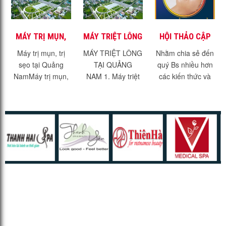
MÁY TRỊ MỤN,
MÁY TRIỆT LÔNG
HỘI THẢO CẬP
TRỊ SẸO TẠI
TẠI QUẢNG NAM
NHẬT KIẾN
Máy trị mụn, trị
MÁY TRIỆT LÔNG
Nhằm chia sẻ đến
QUẢNG NAM
THỨC TRỊ SẸO
sẹo tại Quảng
TẠI QUẢNG
quý Bs nhiều hơn
MỚI NHẤT 2021
NamMáy trị mụn,
NAM 1. Máy triệt
các kiến thức và
trị sẹo tại Quảng
lông hiệu quả -
kinh nghiệm trong
Nam. Với dịch vụ
không đau rát.1.1.
điều trị thẩm mỹ,
trị mụn, trị sẹo, trẻ
Máy triệt lông hiệu
Chúng tôi sẽ tổ
hóa da đang
quả?Máy triệt lông
chức 1 chuỗi sự...
thịnh...
IPL Là thiết bị
phát...