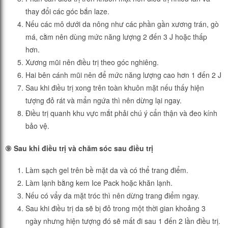
thay đổi các góc bắn laze.
Nếu các mô dưới da nông như các phần gần xương trán, gò
má, cằm nên dùng mức năng lượng 2 đến 3 J hoặc thấp
hơn.
Xương mũi nên điều trị theo góc nghiêng.
Hai bên cánh mũi nên để mức năng lượng cao hơn 1 đến 2 J
Sau khi điều trị xong trên toàn khuôn mặt nếu thấy hiện
tượng đỏ rát và mẩn ngứa thì nên dừng lại ngay.
Điều trị quanh khu vực mắt phải chú ý cẩn thận và đeo kính
bảo vệ.
⑨ Sau khi điều trị và chăm sóc sau điều trị
Làm sạch gel trên bề mặt da và có thể trang điểm.
Làm lạnh bằng kem Ice Pack hoặc khăn lạnh.
Nếu có vẩy da mặt tróc thì nên dừng trang điểm ngay.
Sau khi điều trị da sẽ bị đỏ trong một thời gian khoảng 3
ngày nhưng hiện tượng đó sẽ mất đi sau 1 đến 2 lần điều trị.