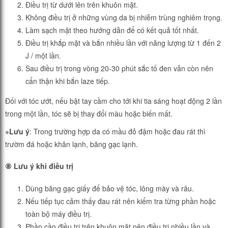
Điều trị từ dưới lên trên khuôn mặt.
Không điều trị ở những vùng da bị nhiễm trùng nghiêm trọng.
Làm sạch mặt theo hướng dẫn để có kết quả tốt nhất.
Điều trị khắp mặt và bắn nhiều lần với năng lượng từ 1 đến 2
J / một lần.
Sau điều trị trong vòng 20-30 phút sắc tố đen vẫn còn nên
cẩn thận khi bắn laze tiếp.
Đối với tóc ướt, nếu bật tay cầm cho tới khi tia sáng hoạt động 2 lần
trong một lần, tóc sẽ bị thay đổi màu hoặc biến mất.
※
Lưu ý
: Trong trường hợp da có mầu đỏ đậm hoặc đau rát thì
trườm đá hoặc khăn lạnh, băng gạc lạnh.
⑧ Lưu ý khi điều trị
Dùng băng gạc giấy để bảo vệ tóc, lông mày và râu.
Nếu tiếp tục cảm thấy đau rát nên kiểm tra từng phần hoặc
toàn bộ máy điều trị.
Phần cần điều trị trên khuôn mặt nên điều trị nhiều lần và