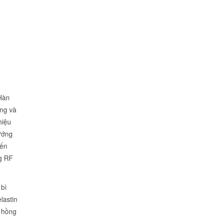
Hàn
ụng và
hiệu
ướng
iến
ng RF
 bì
lastin
, hồng