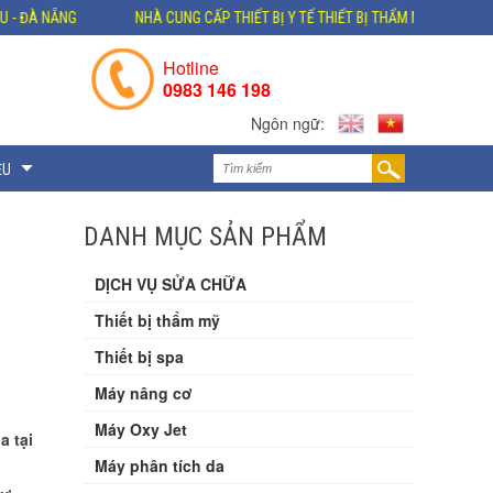
HÀ CUNG CẤP THIẾT BỊ Y TẾ THIẾT BỊ THẨM MỸ HÀNG ĐẦU VIỆT NAM
ĐỊ
Hotline
0983 146 198
Ngôn ngữ:
ỆU
DANH MỤC SẢN PHẨM
DỊCH VỤ SỬA CHỮA
Thiết bị thẩm mỹ
Thiết bị spa
Máy nâng cơ
Máy Oxy Jet
a tại
Máy phân tích da