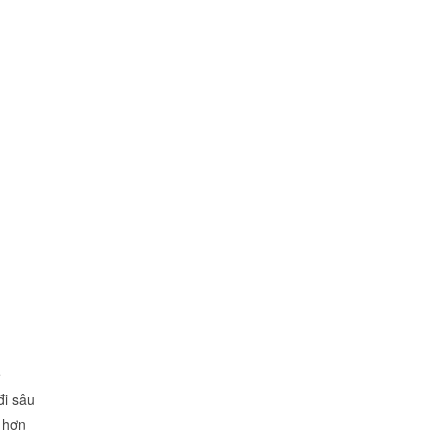
ể
đi sâu
n hơn