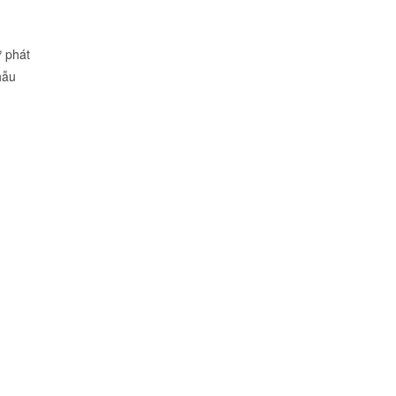
ự phát
hẫu