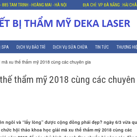
NG MAI - HÀ NỘI
ĐỊA CHỈ: VP ĐÀ NẴNG : HẢI CHÂU - ĐÀ NẴNG
N
Ị SPA
DỊCH VỤ BẢO TRÌ
DỊCH VỤ SỬA CHỮA
TIN TỨC
THƯƠNG HI
ải mã xu thế thẩm mỹ 2018 cùng các chuyên gia
u thế thẩm mỹ 2018 cùng các chuyên
ên ngôi và “lấy lòng” được cộng đồng phái đẹp? ngày 6/3 vừa qu
 chức hội thảo khoa học giải mã xu thế thẩm mỹ 2018 cùng các