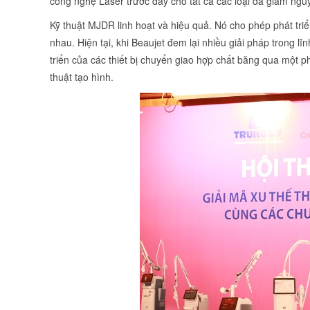
công nghệ Laser trước đây cho tất cả các loại da giảm nguy
Kỹ thuật MJDR linh hoạt và hiệu quả. Nó cho phép phát tri
nhau. Hiện tại, khi Beaujet đem lại nhiều giải pháp trong l
triển của các thiết bị chuyển giao hợp chất băng qua một
thuật tạo hình.