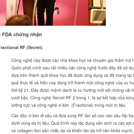
ợc FDA chứng nhận
ractional RF (Secret)
Công nghệ này được các nhà khoa học và chuyên gia thẩm mỹ 
Quốc phát minh sau rất nhiều các công nghệ trước đây đã sử d
dựa trên thành quả khoa học đã được ứng dụng và đã mang lại 
quả thực tế và hiện nay đang trở thành một công nghệ của xu h
thế kỷ 21. Đây được mệnh danh là xu hướng mới với những cải t
vượt bậc. Công nghệ Secret RF 2 trong 1, là sự kết hợp của só
lưỡng cực và công nghệ vi kim (Fractional) trong một trị liệu.
Các đầu vi kim đi sâu và đưa xung RF tần số cao vào sâu lớp hạ
dưới vùng da trị liệu. Quá trình này tác dụng sản sinh ra các sợi e
và collagen làm săn chắc da và khiến làn da trở nên khỏe mạnh