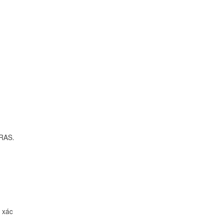
uRAS.
 xác