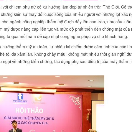
 với chị em phụ nữ có xu hướng làm đẹp tự nhiên trên Thế Giới. Có th
ã chứng kiến sự thay đổi cuộc sống của nhiều người với những lột xác 
ến cho ngành công nghiệp thẩm mỹ được đẩy lên cao trào, nhu cầu luôn
ẩm mỹ được nâng cấp liên tục và mức độ phát triển đến chóng mặt của 
úng ta qua mỗi năm để cập nhật công nghệ phục vụ cho khách hàng.
xu hướng thẩm mỹ an toàn, tự nhiên lại chiếm được cảm tình của các tí
 chế tối đa xâm lấn, không chảy máu, không mất nhiều thời gian nghỉ d
lo ngại về những biến chứng, tác dụng phụ sau điều trị của máy thẩm 