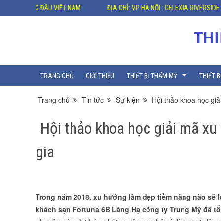
T NAM
ĐỊA CHỈ: VP HÀ NỘI : GELEXIA RIVERSIDE - 885 TAM TRINH - HOÀ
TRANG CHỦ
GIỚI THIỆU
THIẾT BỊ THẨM MỸ
THIẾT B
Trang chủ
Tin tức
Sự kiện
Hội thảo khoa học gi
Hội thảo khoa học giải mã x
gia
Trong năm 2018, xu hướng làm đẹp tiềm năng nào sẽ l
khách sạn Fortuna 6B Láng Hạ công ty Trung Mỹ đã tổ