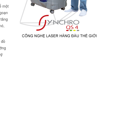
ể một
ngoạn
 tăng
nó,
n đồ
ưỡng
mỹ