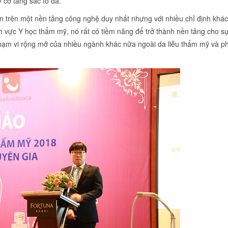
 cơ tăng sắc tố da.
ển trên một nền tảng công nghệ duy nhất nhưng với nhiều chỉ định khác
ĩnh vực Y học thẩm mỹ, nó rất có tiềm năng để trở thành nền tảng cho s
 phạm vi rộng mở của nhiều ngành khác nữa ngoài da liễu thẩm mỹ và p