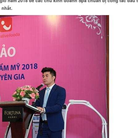
gió năm 2018 để các chủ kinh doanh Spa chuẩn bị công tác đầu 
 nhất.