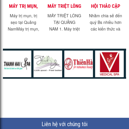
MÁY TRỊ MỤN,
MÁY TRIỆT LÔNG
HỘI THẢO CẬP
TRỊ SẸO TẠI
TẠI QUẢNG NAM
NHẬT KIẾN
Máy trị mụn, trị
MÁY TRIỆT LÔNG
Nhằm chia sẻ đến
QUẢNG NAM
THỨC TRỊ SẸO
sẹo tại Quảng
TẠI QUẢNG
quý Bs nhiều hơn
MỚI NHẤT 2021
NamMáy trị mụn,
NAM 1. Máy triệt
các kiến thức và
trị sẹo tại Quảng
lông hiệu quả -
kinh nghiệm trong
Nam. Với dịch vụ
không đau rát.1.1.
điều trị thẩm mỹ,
trị mụn, trị sẹo, trẻ
Máy triệt lông hiệu
Chúng tôi sẽ tổ
hóa da đang
quả?Máy triệt lông
chức 1 chuỗi sự...
thịnh...
IPL Là thiết bị
phát...
Liên hệ với chúng tôi