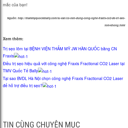
mắc của bạn!
Nguồn: http://thammyquoctebally.com/tu-van/co-nen-dung-cong-nghe-fraxis-co2-de-tri-seo-
lom-khong.html
Xem thêm:
Trị sẹo lõm tại BỆNH VIỆN THẨM MỸ JW HÀN QUỐC bằng CN
Fraxis
Điều trị sẹo hiệu quả với công nghệ Fraxis Fractional CO2 Laser tại
TMV Quốc Tế Bally
Tại sao BVDL Hà Nội chọn công nghệ Fraxis Fractional CO2 Laser
để hỗ trợ điều trị sẹo?
TIN CÙNG CHUYÊN MỤC