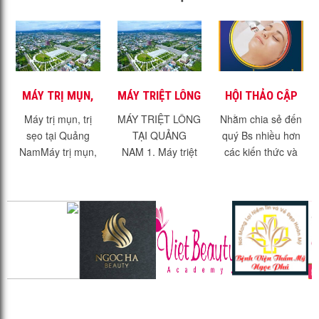
MÁY TRỊ MỤN,
MÁY TRIỆT LÔNG
HỘI THẢO CẬP
TRỊ SẸO TẠI
TẠI QUẢNG NAM
NHẬT KIẾN
Máy trị mụn, trị
MÁY TRIỆT LÔNG
Nhằm chia sẻ đến
QUẢNG NAM
THỨC TRỊ SẸO
sẹo tại Quảng
TẠI QUẢNG
quý Bs nhiều hơn
MỚI NHẤT 2021
NamMáy trị mụn,
NAM 1. Máy triệt
các kiến thức và
trị sẹo tại Quảng
lông hiệu quả -
kinh nghiệm trong
Nam. Với dịch vụ
không đau rát.1.1.
điều trị thẩm mỹ,
trị mụn, trị sẹo, trẻ
Máy triệt lông hiệu
Chúng tôi sẽ tổ
hóa da đang
quả?Máy triệt lông
chức 1 chuỗi sự...
thịnh...
IPL Là thiết bị
phát...