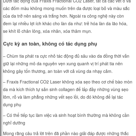
Dưới tác động của Fraxis Fractional CO2 Laser, tất cả các vết ố và
các đốm màu không mong muốn trên da được loại bỏ và màu sắc
của da trở nên sáng và trắng hơn. Ngoài ra công nghệ này còn
đem lại nhiều lợi ích khác cho làn da như: trẻ hóa làn da lão hóa,
se khít lỗ chân lông, xóa nhăn, xóa thâm mụn.
Cực kỳ an toàn, không có tác dụng phụ
– Chùm tia phát ra cực nhỏ tác động đủ sâu vào da đồng thời vẫn
giữ lại những mô da nguyên vẹn xung quanh vị trí phát tia nên
không gây tổn thương, an toàn với cả vùng da nhạy cảm.
– Fraxis Fractional CO2 Laser không xóa sẹo theo cơ chế bào mòn
da mà kích thích tự sản sinh collagen để lấp đầy những vùng sẹo
lõm, rỗ và làm phẳng những vết sẹo lồi, do đó không để lại tác
dụng phụ
– Có thể tiếp tục làm việc và sinh hoạt bình thường mà không cần
nghỉ dưỡng
Mong rằng câu trả lời trên đã phần nào giải đáp được những thắc