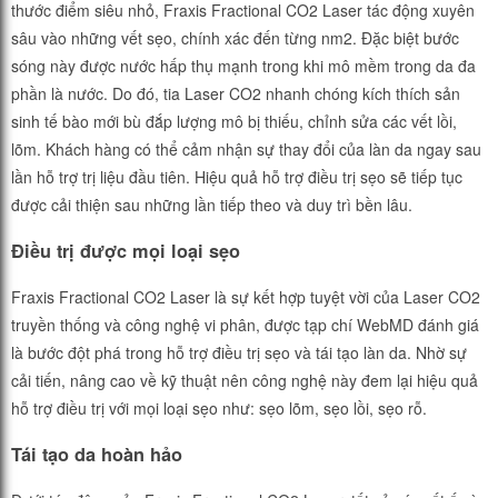
thước điểm siêu nhỏ, Fraxis Fractional CO2 Laser tác động xuyên
sâu vào những vết sẹo, chính xác đến từng nm2. Đặc biệt bước
sóng này được nước hấp thụ mạnh trong khi mô mềm trong da đa
phần là nước. Do đó, tia Laser CO2 nhanh chóng kích thích sản
sinh tế bào mới bù đắp lượng mô bị thiếu, chỉnh sửa các vết lồi,
lõm. Khách hàng có thể cảm nhận sự thay đổi của làn da ngay sau
lần hỗ trợ trị liệu đầu tiên. Hiệu quả hỗ trợ điều trị sẹo sẽ tiếp tục
được cải thiện sau những lần tiếp theo và duy trì bền lâu.
Điều trị được mọi loại sẹo
Fraxis Fractional CO2 Laser là sự kết hợp tuyệt vời của Laser CO2
truyền thống và công nghệ vi phân, được tạp chí WebMD đánh giá
là bước đột phá trong hỗ trợ điều trị sẹo và tái tạo làn da. Nhờ sự
cải tiến, nâng cao về kỹ thuật nên công nghệ này đem lại hiệu quả
hỗ trợ điều trị với mọi loại sẹo như: sẹo lõm, sẹo lồi, sẹo rỗ.
Tái tạo da hoàn hảo