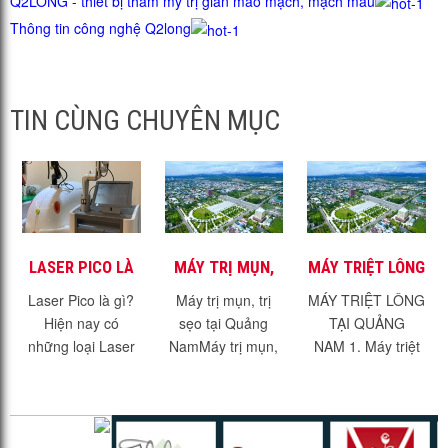
Q2LONG - thiết bị thẩm mỹ trị giãn mao mạch, mạch máu
Thông tin công nghệ Q2long
TIN CÙNG CHUYÊN MỤC
LASER PICO LÀ
MÁY TRỊ MỤN,
MÁY TRIỆT LÔNG
GÌ? PICO
TRỊ SẸO TẠI
TẠI QUẢNG NAM
Laser Pico là gì?
Máy trị mụn, trị
MÁY TRIỆT LÔNG
GENESIS CÓ GÌ
QUẢNG NAM
Hiện nay có
sẹo tại Quảng
TẠI QUẢNG
ĐẶC BIỆT?
những loại Laser
NamMáy trị mụn,
NAM 1. Máy triệt
nào được ứng
trị sẹo tại Quảng
lông hiệu quả -
dụng trong Y học
Nam. Với dịch vụ
không đau rát.1.1.
và thẩm mỹ?
trị mụn, trị sẹo, trẻ
Máy triệt lông hiệu
Laser là gì? Laser
hóa da đang
quả?Máy triệt lông