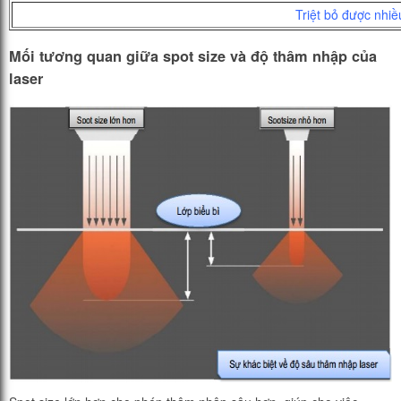
Triệt bỏ được nhiều
Mối tương quan giữa spot size và
độ thâm nhập của
laser