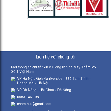
có ứng dụng gì...
thịnh...
IPL Là thiết bị
phát...
Liên hệ với chúng tôi
Mọi thông tin chi tiết xin vui lòng liên hệ Máy Thẩm Mỹ
Số 1 Việt Nam
VP Hà Nội : Gelexia riverside - 885 Tam Trinh -
Hoàng Mai - Hà Nội
VP Đà Nẵng : Hải Châu - Đà Nẵng
0983 146 198
cham.hut@gmail.com