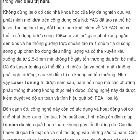
trong việc
điều trị nám
.
Không dừng lại ở đó các nhà khoa học của Mỹ đã nghiên cứu và
phát minh mới dựa trên công dụng của Nd: YAG đã tạo ra thể hệ
laser Toning làm thay đổi hoàn toàn khái niệm về Nd:YAG mà cụ
thể là sử dụng bước sóng 1064nm với thời gian phát xung ngắn
đến 5ns và hệ thống gương trực chuẩn tạo ra 1 chùm tia đi song
song giúp phân bố đồng đều năng lượng và có thể xuyên xâu
xuống da từ 2,5-3mm mà không hề gây tổn thương da trên bề mặt.
Dó đó Laser toning có thể điều trị nhiều lần và bệnh nhân không
phải nghỉ dưỡng, sau khi điều trị da không có tổn thương. Như
vậy
Laser Toning
trị được nám sâu, nám hỗn hợp mà các phương
pháp thông thường không thực hiện được. Công nghệ này đã được
kiểm duyệt về độ an toàn và tính hiệu quả bởi FDA Hoa Kỳ
Bên cạnh đó, công nghệ này còn có tác dụng và hoạt động với cơ
chế phát theo xung liên tục, hiệu suất cao, tính năng ổn định giúp
trị nám da
hiệu quả hoàn toàn, không gây tổn thương da. Các tia
Laser đi qua bề mặt da và chỉ tác động vào những sắc tố nám. Các
xung mang năng lượng Laser tập trung cao độ và được các sắc tố