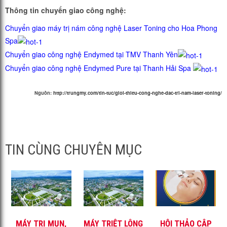
Thông tin chuyển giao công nghệ:
Chuyển giao máy trị nám công nghệ Laser Toning cho Hoa Phong
Spa
Chuyển giao công nghệ Endymed tại TMV Thanh Yên
Chuyển giao công nghệ Endymed Pure tại Thanh Hải Spa
Nguồn:
http://trungmy.com/tin-tuc/gioi-thieu-cong-nghe-dac-tri-nam-laser-toning/
TIN CÙNG CHUYÊN MỤC
MÁY TRỊ MỤN,
MÁY TRIỆT LÔNG
HỘI THẢO CẬP