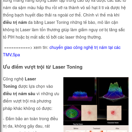
nám da sậm màu hấp thu rồi vỡ ra thành vô số hạt li ti và được hệ
thống bạch huyết đào thải ra ngoài cơ thể. Chính vì thế mà khi
điều trị nám
da bằng Laser Toning những tế bào, mô lân cận
không bị Laser làm tổn thương giúp làm giảm nguy cơ bị tăng sắc
tố PIH hoặc bị mất sắc tố bởi các laser thông thường.
===========> xem tin:
chuyển giao công nghệ trị nám tại các
TMV,Spa
Ưu điểm vượt trội từ Laser Toning
Công nghệ
Laser
Toning
được lựa chọn vào
điều trị nám sâu
vì những ưu
điểm vượt trội mà phương
pháp khác không có được:
- Đảm bảo an toàn trong điều
trị da, không gây đau, rát