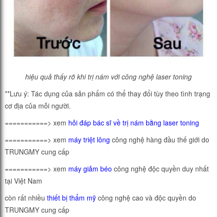
hiệu quả thấy rõ khi trị nám với công nghệ laser toning
**Lưu ý: Tác dụng của sản phẩm có thể thay đổi tùy theo tình trạng
cơ địa của mỗi người.
===========> xem
hỏi đáp bác sĩ về trị nám bằng laser toning
===========> xem
máy triệt lông
công nghệ hàng đầu thế giới do
TRUNGMY cung cấp
===========> xem
máy giảm béo
công nghệ độc quyền duy nhất
tại Việt Nam
còn rất nhiều
thiết bị thẩm mỹ
công nghệ cao và độc quyền do
TRUNGMY cung cấp