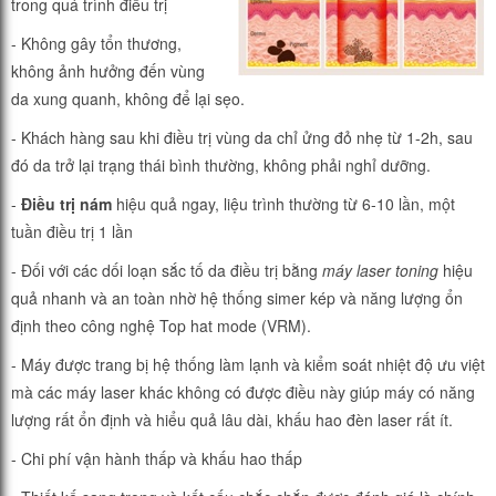
trong quá trình điều trị
- Không gây tổn thương,
không ảnh hưởng đến vùng
da xung quanh, không để lại sẹo.
- Khách hàng sau khi điều trị vùng da chỉ ửng đỏ nhẹ từ 1-2h, sau
đó da trở lại trạng thái bình thường, không phải nghỉ dưỡng.
-
Điều trị nám
hiệu quả ngay, liệu trình thường từ 6-10 lần, một
tuần điều trị 1 lần
- Đối với các dối loạn sắc tố da điều trị bằng
máy laser toning
hiệu
quả nhanh và an toàn nhờ hệ thống simer kép và năng lượng ổn
định theo công nghệ Top hat mode (VRM).
- Máy được trang bị hệ thống làm lạnh và kiểm soát nhiệt độ ưu việt
mà các máy laser khác không có được điều này giúp máy có năng
lượng rất ổn định và hiểu quả lâu dài, khấu hao đèn laser rất ít.
- Chi phí vận hành thấp và khấu hao thấp