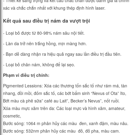
- Thiết kế sang trọng và kết cấu chắc chắn được đánh giá là chính
xác và chắc chắn nhất với khung thép định hình laser.
Kết quả sau điều trị nám da vượt trội
- Loại bỏ được từ 80-98% nám sâu nội tiết.
- Làn da trở nên trắng hồng, mịn màng hơn.
- Bạn dễ dàng nhận ra hiệu quả ngay sau lần điều trị đầu tiên.
- Loại bỏ chân nám, không để lại sẹo.
Phạm vi điều trị chính:
Pigmented Lessions: Xóa các thương tổn sắc tố như rám má, tàn
nhang, đồi mồi, đốm sắc tố, các bớt bẩm sinh “Nevus of Ota” Ito,
Bớt màu cà phê sữa” café au Lait”, Becker’s Nevus”, nốt ruồi.
Xóa màu mực xăm trên da: Các loại mực và hình xăm, amateur,
cosmetic,
Bước sóng: 1064 m phân hủy các màu đen, xanh đậm, màu nâu.
Bước sóng: 532nm phân hủy các màu đỏ, đỏ pha, màu cam.