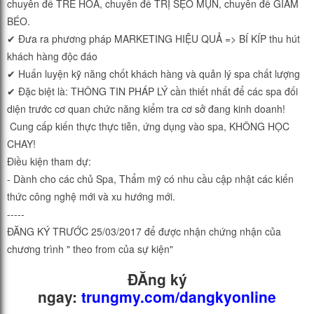
chuyên đề TRẺ HÓA, chuyên đề TRỊ SẸO MỤN, chuyên đề GIẢM
BÉO.
✔ Đưa ra phương pháp MARKETING HIỆU QUẢ => BÍ KÍP thu hút
khách hàng độc đáo
✔ Huấn luyện kỹ năng chốt khách hàng và quản lý spa chất lượng
✔ Đặc biệt là: THÔNG TIN PHÁP LÝ cần thiết nhất để các spa đối
diện trước cơ quan chức năng kiểm tra cơ sở đang kinh doanh!
Cung cấp kiến thực thực tiễn, ứng dụng vào spa, KHÔNG HỌC
CHAY!
Điều kiện tham dự:
- Dành cho các chủ Spa, Thẩm mỹ có nhu cầu cập nhật các kiến
thức công nghệ mới và xu hướng mới.
-----
ĐĂNG KÝ TRƯỚC 25/03/2017 để được nhận chứng nhận của
chương trình " theo from của sự kiện"
ĐĂng ký
ngay:
trungmy.com/dangkyonline