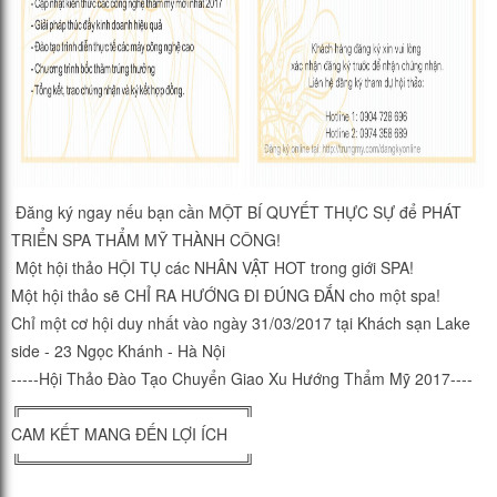
Đăng ký ngay nếu bạn cần MỘT BÍ QUYẾT THỰC SỰ để PHÁT
TRIỂN SPA THẨM MỸ THÀNH CÔNG!
Một hội thảo HỘI TỤ các NHÂN VẬT HOT trong giới SPA!
Một hội thảo sẽ CHỈ RA HƯỚNG ĐI ĐÚNG ĐẮN cho một spa!
Chỉ một cơ hội duy nhất vào ngày 31/03/2017 tại Khách sạn Lake
side - 23 Ngọc Khánh - Hà Nội
-----
Hội Thảo Đào Tạo Chuyển Giao Xu Hướng Thẩm Mỹ 2017
----
╔════════════════════╗
CAM KẾT MANG ĐẾN LỢI ÍCH
╚════════════════════╝