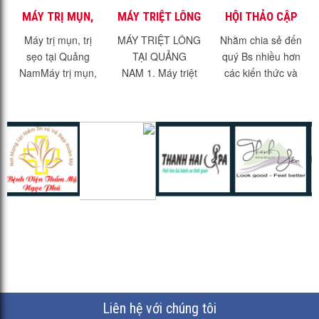
MÁY TRỊ MỤN,
MÁY TRIỆT LÔNG
HỘI THẢO CẬP
TRỊ SẸO TẠI
TẠI QUẢNG NAM
NHẬT KIẾN
Máy trị mụn, trị
MÁY TRIỆT LÔNG
Nhằm chia sẻ đến
QUẢNG NAM
THỨC TRỊ SẸO
sẹo tại Quảng
TẠI QUẢNG
quý Bs nhiều hơn
MỚI NHẤT 2021
NamMáy trị mụn,
NAM 1. Máy triệt
các kiến thức và
trị sẹo tại Quảng
lông hiệu quả -
kinh nghiệm trong
Nam. Với dịch vụ
không đau rát.1.1.
điều trị thẩm mỹ,
trị mụn, trị sẹo, trẻ
Máy triệt lông hiệu
Chúng tôi sẽ tổ
hóa da đang
quả?Máy triệt lông
chức 1 chuỗi sự...
thịnh...
IPL Là thiết bị
phát...
Liên hệ với chúng tôi