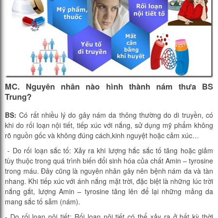
MC. Nguyên nhân
nào hình thành nám
thưa BS
Trung?
BS:
Có rất nhiều lý do gây nám da thông thường do di truyền, có
khi do rối loạn nội tiết, tiếp xúc với nắng, sử dụng mỹ phẩm không
rõ nguồn gốc và không đúng cách,kinh nguyệt hoặc cảm xúc…
- Do rối loạn sắc tố: Xảy ra khi lượng hắc sắc tố tăng hoặc giảm
tùy thuộc trong quá trình biến đổi sinh hóa của chất Amin – tyrosine
trong máu. Đây cũng là nguyên nhân gây nên bệnh nám da và tàn
nhang. Khi tiếp xúc với ánh nắng mặt trời, đặc biệt là những lúc trời
nắng gắt, lượng Amin – tyrosine tăng lên để lại những mảng da
mang sắc tố sẫm (nám).
- Do rối loạn nội tiết: Rối loạn nội tiết có thể xảy ra ở bất kỳ thời