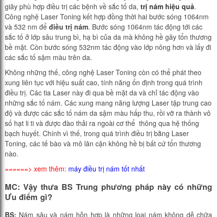
giây phù hợp điều trị các bệnh về sắc tố da,
trị nám hiệu quả
.
Công nghệ Laser Toning kết hợp đồng thời hai bước sóng 1064nm
và 532 nm để
điều trị nám
. Bước sóng 1064nm tác động tới các
sắc tố ở lớp sâu trung bì, hạ bì của da mà không hề gây tổn thương
bề mặt. Còn bước sóng 532nm tác động vào lớp nông hơn và lấy đi
các sắc tố sậm màu trên da.
Không những thế, công nghệ Laser Toning còn có thể phát theo
xung liên tục với hiệu suất cao, tính năng ổn định trong quá trình
điều trị. Các tia Laser này đi qua bề mặt da và chỉ tác động vào
những sắc tố nám. Các xung mang năng lượng Laser tập trung cao
độ và được các sắc tố nám da sậm màu hấp thu, rồi vỡ ra thành vô
số hạt li ti và được đào thải ra ngoài cơ thể thông qua hệ thống
bạch huyết. Chính vì thế, trong quá trình điều trị bằng Laser
Toning, các tế bào và mô lân cận không hề bị bất cứ tổn thương
nào.
======> xem thêm:
máy điều trị nám tốt nhất
MC: Vậy thưa BS Trung phương pháp này có những
Ưu điểm
gì?
BS:
Nám sâu và nám hỗn hợp là những loại nám không dễ chữa