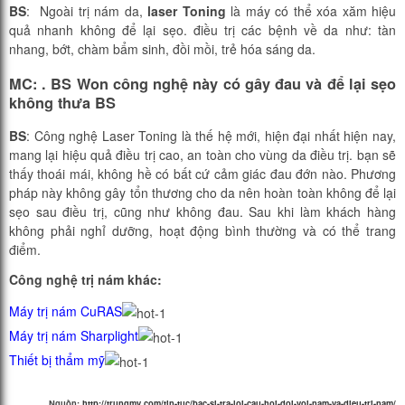
BS
: Ngoài trị nám da,
laser Toning
là máy có thể xóa xăm hiệu
quả nhanh không để lại sẹo. điều trị các bệnh về da như: tàn
nhang, bớt, chàm bẩm sinh, đồi mồi, trẻ hóa sáng da.
MC: .
BS Won công
nghệ này có gây đau và để lại sẹo
không thưa
BS
BS
: Công nghệ Laser Toning là thế hệ mới, hiện đại nhất hiện nay,
mang lại hiệu quả điều trị cao, an toàn cho vùng da điều trị. bạn sẽ
thấy thoái mái, không hề có bất cứ cảm giác đau đớn nào. Phương
pháp này không gây tổn thương cho da nên hoàn toàn không để lại
sẹo sau điều trị, cũng như không đau. Sau khi làm khách hàng
không phải nghỉ dưỡng, hoạt động bình thường và có thể trang
điểm.
Công nghệ trị nám khác:
Máy trị nám CuRAS
Máy trị nám Sharplight
Thiết bị thẩm mỹ
Nguồn:
http://trungmy.com/tin-tuc/bac-si-tra-loi-cau-hoi-doi-voi-nam-va-dieu-tri-nam/