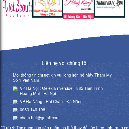
thịnh...
IPL Là thiết bị
phát...
Liên hệ với chúng tôi
Mọi thông tin chi tiết xin vui lòng liên hệ Máy Thẩm Mỹ
Số 1 Việt Nam
VP Hà Nội : Gelexia riverside - 885 Tam Trinh -
Hoàng Mai - Hà Nội
VP Đà Nẵng : Hải Châu - Đà Nẵng
0983 146 198
cham.hut@gmail.com
**Lưu ý: Tác dụng của sản phẩm có thể thay đổi tùy theo tình trạng cơ