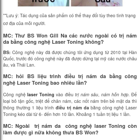
**Lưu ý: Tác dụng của sản phẩm có thể thay đổi tùy theo tình trạng
cơ địa của mỗi người.
MC: Thư BS Won Gill Na các nước ngoài có trị nám
da bằng công nghệ Laser Toning
không?
BS:
Công nghệ này đã được chúng tôi ứng dụng từ 2010 tại Hàn
Quốc, trước đó công nghệ này đã được dừng tại mỹ các nước châu
âu, và Thái Lan.
MC:
hỏi BS liệu trình điều trị nám da bằng công
nghệ
Laser Toning
bao nhiêu lần?
Công nghệ
laser Toning
vào điều
trị nám sâu
,
nám hỗn hợp
. Để
loại bỏ tận gốc, triệt để chân nám, các nốt nám trên bề mặt da thì
thông thường 1 liệu trình
điều trị nám da
bằng công nghệ Laser
Toning kéo dài từ 6- đến hơn 10 lần. Khoảng 1 tuần trị liệu 1 lần.
MC:
Ngoài trị nám da công nghệ
laser Toning
còn
làm được gì nữa không thưa BS Won?