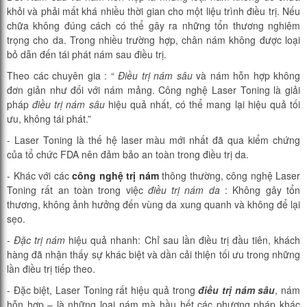
khỏi và phải mất khá nhiều thời gian cho một liệu trình điều trị. Nếu
chữa không đúng cách có thể gây ra những tổn thương nghiêm
trọng cho da. Trong nhiều trường hợp, chân nám không được loại
bỏ dẫn đến tái phát nám sau điều trị.
Theo các chuyên gia : “
Điều trị nám sâu
và nám hỗn hợp không
đơn giản như đối với nám mảng. Công nghệ Laser Toning là giải
pháp
điều trị nám sâu
hiệu quả nhất, có thể mang lại hiệu quả tối
ưu, không tái phát.”
- Laser Toning là thế hệ laser màu mới nhất đã qua kiểm chứng
của tổ chức FDA nên đảm bảo an toàn trong điều trị da.
- Khác với các
công nghệ trị nám
thông thường, công nghệ Laser
Toning rất an toàn trong việc
điều trị nám da
: Không gây tổn
thương, không ảnh hưởng đến vùng da xung quanh và không để lại
sẹo.
-
Đặc trị nám
hiệu quả nhanh: Chỉ sau lần điều trị đầu tiên, khách
hàng đã nhận thấy sự khác biệt và dần cải thiện tối ưu trong những
lần điều trị tiếp theo.
- Đặc biệt, Laser Toning rất hiệu quả trong
điều trị nám sâu
, nám
hỗn hợp – là những loại nám mà hầu hết các phương pháp khác