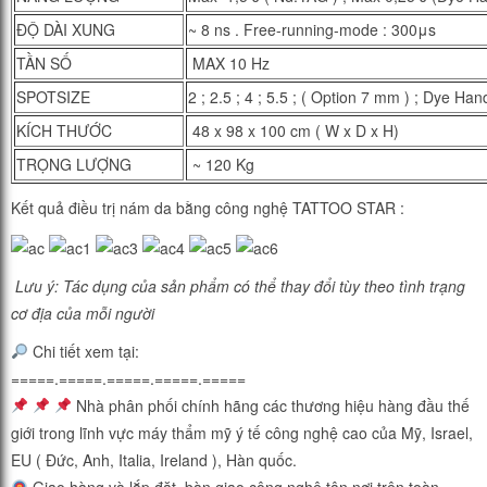
ĐỘ DÀI XUNG
~ 8 ns . Free-running-mode : 300μs
TẦN SỐ
MAX 10 Hz
SPOTSIZE
2 ; 2.5 ; 4 ; 5.5 ; ( Option 7 mm ) ; Dye H
KÍCH THƯỚC
48 x 98 x 100 cm ( W x D x H)
TRỌNG LƯỢNG
~ 120 Kg
Kết quả điều trị nám da bằng công nghệ TATTOO STAR :
Lưu ý: Tác dụng của sản phẩm có thể thay đổi tùy theo tình trạng
cơ địa của mỗi người
Chi tiết xem tại:
=====.=====.=====.=====.==
===
Nhà phân phối chính hãng các thương hiệu hàng đầu thế
giới trong lĩnh vực máy thẩm mỹ ý tế công nghệ cao của Mỹ, Israel,
EU ( Đức, Anh, Italia, Ireland ), Hàn quốc.