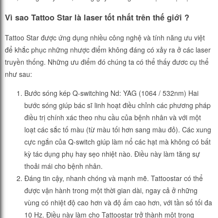
Vì sao Tattoo Star là laser tốt nhất trên thế giới ?
Tattoo Star được ứng dụng nhiều công nghệ và tính năng ưu việt
để khắc phục những nhược điểm không đáng có xảy ra ở các laser
truyền thống. Những ưu điểm đó chúng ta có thể thấy đươc cụ thể
như sau:
Bước sóng kép Q-switching Nd: YAG (1064 / 532nm) Hai
bước sóng giúp bác sĩ linh hoạt điều chỉnh các phương pháp
điều trị chính xác theo nhu cầu của bệnh nhân và với một
loạt các sắc tố màu (từ màu tối hơn sang màu đỏ). Các xung
cực ngắn của Q-switch giúp làm nổ các hạt mà không có bất
kỳ tác dụng phụ hay sẹo nhiệt nào. Điều này làm tăng sự
thoải mái cho bệnh nhân.
Đáng tin cậy, nhanh chóng và mạnh mẽ. Tattoostar có thể
được vận hành trong một thời gian dài, ngay cả ở những
vùng có nhiệt độ cao hơn và độ ẩm cao hơn, với tần số tối đa
10 Hz. Điều này làm cho Tattoostar trở thành một trong