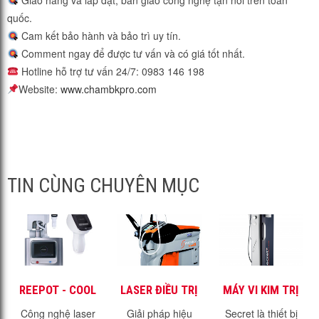
Giao hàng và lắp đặt, bàn giao công nghệ tận nơi trên toàn
quốc.
Cam kết bảo hành và bảo trì uy tín.
Comment ngay để được tư vấn và có giá tốt nhất.
Hotline hỗ trợ tư vấn 24/7: 0983 146 198
Website:
www.chambkpro.com
TIN CÙNG CHUYÊN MỤC
REEPOT - COOL
LASER ĐIỀU TRỊ
MÁY VI KIM TRỊ
LASER - SIÊU
MẠCH MÁU
MỤN TRỊ SẸO
Công nghệ laser
Giải pháp hiệu
Secret là thiết bị