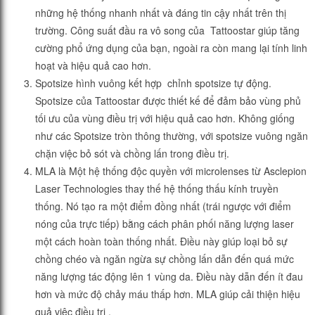
những hệ thống nhanh nhất và đáng tin cậy nhất trên thị
trường. Công suất đầu ra vô song của Tattoostar giúp tăng
cường phổ ứng dụng của bạn, ngoài ra còn mang lại tính linh
hoạt và hiệu quả cao hơn.
Spotsize hình vuông kết hợp chỉnh spotsize tự động.
Spotsize của Tattoostar được thiết kế để đảm bảo vùng phủ
tối ưu của vùng điều trị với hiệu quả cao hơn. Không giống
như các Spotsize tròn thông thường, với spotsize vuông ngăn
chặn việc bỏ sót và chồng lấn trong điều trị.
MLA là Một hệ thống độc quyền với microlenses từ Asclepion
Laser Technologies thay thế hệ thống thấu kính truyền
thống. Nó tạo ra một điểm đồng nhất (trái ngược với điểm
nóng của trực tiếp) bằng cách phân phối năng lượng laser
một cách hoàn toàn thống nhất. Điều này giúp loại bỏ sự
chồng chéo và ngăn ngừa sự chồng lấn dẫn đến quá mức
năng lượng tác động lên 1 vùng da. Điều này dẫn đến ít đau
hơn và mức độ chảy máu thấp hơn. MLA giúp cải thiện hiệu
quả việc điều trị .