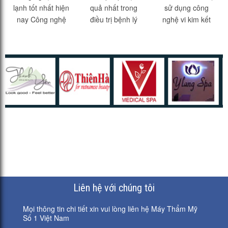
PHẨM TRONG
VASQ
SECRET - FDA
lạnh tốt nhất hiện
quả nhất trong
sử dụng công
ĐIỀU TRỊ SẮC TỐ
nay Công nghệ
điều trị bệnh lý
nghệ vi kim kết
DA
laser lạnh là một
mạch máu - Laser
hợp RF đạt chuẩn
giải pháp điều trị
VasQ Những bệnh
FDA của Mỹ Công
sắc tố mới nhất và
lý về sắc tố tuy
nghệ trị sẹo trị
hiện đại nhất hiện
không ảnh hưởng
mụn hàng đầu thế
nay....
nhiều đến sức...
giới Phạm vi...
Liên hệ với chúng tôi
Mọi thông tin chi tiết xin vui lòng liên hệ Máy Thẩm Mỹ
Số 1 Việt Nam