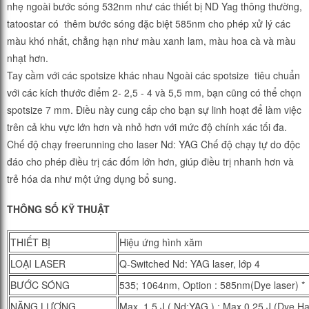
nhẹ ngoài bước sóng 532nm như các thiết bị ND Yag thông thường,
tatoostar có thêm bước sóng đặc biệt 585nm cho phép xử lý các
màu khó nhất, chẳng hạn như màu xanh lam, màu hoa cà và màu
nhạt hơn.
Tay cầm với các spotsize khác nhau Ngoài các spotsize tiêu chuẩn
với các kích thước điểm 2- 2,5 - 4 và 5,5 mm, bạn cũng có thể chọn
spotsize 7 mm. Điều này cung cấp cho bạn sự linh hoạt để làm việc
trên cả khu vực lớn hơn và nhỏ hơn với mức độ chính xác tối đa.
Chế độ chạy freerunning cho laser Nd: YAG Chế độ chạy tự do độc
đáo cho phép điều trị các đốm lớn hơn, giúp điều trị nhanh hơn và
trẻ hóa da như một ứng dụng bổ sung.
THÔNG SỐ KỸ THUẬT
THIẾT BỊ
Hiệu ứng hình xăm
LOẠI LASER
Q-Switched Nd: YAG laser, lớp 4
BƯỚC SÓNG
535
; 1064nm, Option : 585nm(Dye laser) *
NĂNG LƯỢNG
Max 1,5 J ( Nd:YAG ) ; Max 0,25 J (Dye Ha