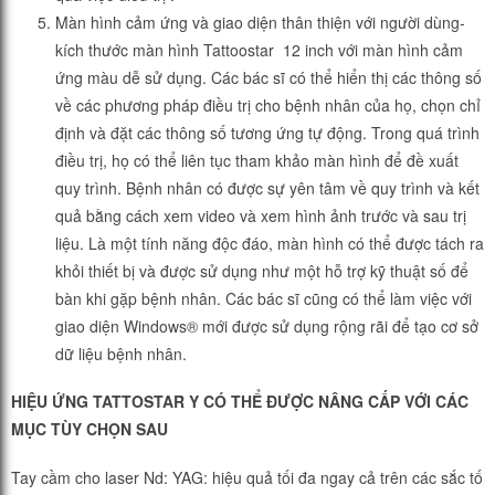
Màn hình cảm ứng và giao diện thân thiện với người dùng-
kích thước màn hình Tattoostar 12 inch với màn hình cảm
ứng màu dễ sử dụng. Các bác sĩ có thể hiển thị các thông số
về các phương pháp điều trị cho bệnh nhân của họ, chọn chỉ
định và đặt các thông số tương ứng tự động. Trong quá trình
điều trị, họ có thể liên tục tham khảo màn hình để đề xuất
quy trình. Bệnh nhân có được sự yên tâm về quy trình và kết
quả bằng cách xem video và xem hình ảnh trước và sau trị
liệu. Là một tính năng độc đáo, màn hình có thể được tách ra
khỏi thiết bị và được sử dụng như một hỗ trợ kỹ thuật số để
bàn khi gặp bệnh nhân. Các bác sĩ cũng có thể làm việc với
giao diện Windows® mới được sử dụng rộng rãi để tạo cơ sở
dữ liệu bệnh nhân.
HIỆU ỨNG TATTOSTAR Y CÓ THỂ ĐƯỢC NÂNG CẤP VỚI CÁC
MỤC TÙY CHỌN SAU
Tay cầm cho laser Nd: YAG: hiệu quả tối đa ngay cả trên các sắc tố