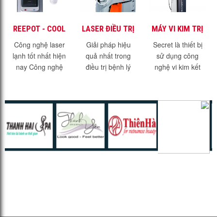
REEPOT - COOL
LASER ĐIỀU TRỊ
MÁY VI KIM TRỊ
LASER - SIÊU
MẠCH MÁU
MỤN TRỊ SẸO
Công nghệ laser
Giải pháp hiệu
Secret là thiết bị
PHẨM TRONG
VASQ
SECRET - FDA
lạnh tốt nhất hiện
quả nhất trong
sử dụng công
ĐIỀU TRỊ SẮC TỐ
nay Công nghệ
điều trị bệnh lý
nghệ vi kim kết
DA
laser lạnh là một
mạch máu - Laser
hợp RF đạt chuẩn
giải pháp điều trị
VasQ Những bệnh
FDA của Mỹ Công
sắc tố mới nhất và
lý về sắc tố tuy
nghệ trị sẹo trị
hiện đại nhất hiện
không ảnh hưởng
mụn hàng đầu thế
nay....
nhiều đến sức...
giới Phạm vi...