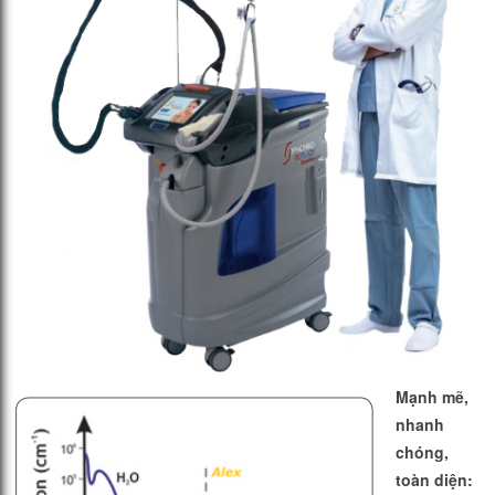
Mạnh mẽ,
nhanh
chóng,
toàn diện: