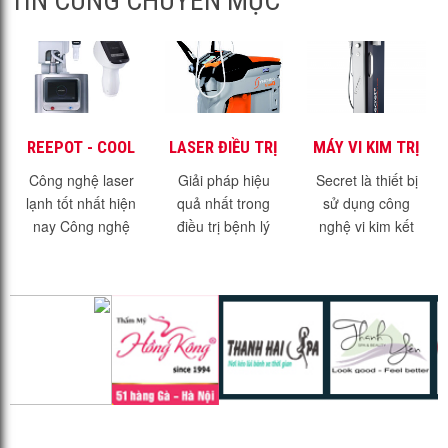
TIN CÙNG CHUYÊN MỤC
REEPOT - COOL
LASER ĐIỀU TRỊ
MÁY VI KIM TRỊ
LASER - SIÊU
MẠCH MÁU
MỤN TRỊ SẸO
Công nghệ laser
Giải pháp hiệu
Secret là thiết bị
PHẨM TRONG
VASQ
SECRET - FDA
lạnh tốt nhất hiện
quả nhất trong
sử dụng công
ĐIỀU TRỊ SẮC TỐ
nay Công nghệ
điều trị bệnh lý
nghệ vi kim kết
DA
laser lạnh là một
mạch máu - Laser
hợp RF đạt chuẩn
giải pháp điều trị
VasQ Những bệnh
FDA của Mỹ Công
sắc tố mới nhất và
lý về sắc tố tuy
nghệ trị sẹo trị
hiện đại nhất hiện
không ảnh hưởng
mụn hàng đầu thế
nay....
nhiều đến sức...
giới Phạm vi...