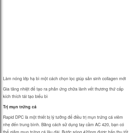
Làm nóng lớp hạ bì một cách chọn lọc giúp sản sinh collagen mới
Gia tăng nhiệt để tạo ra phản ứng chữa lành vết thương thứ cấp
kích thích tái tạo biểu bì
Trị mụn trứng cá
Rapid DPC là một thiết bị lý tưởng để điều trị mụn trứng cá viêm
nhẹ đến trung bình. Bằng cách sử dụng tay cầm AC 420, bạn có
thể giảm mụn trứng cá lâu dài. Bước sóng 420nm được hấp thụ tốt