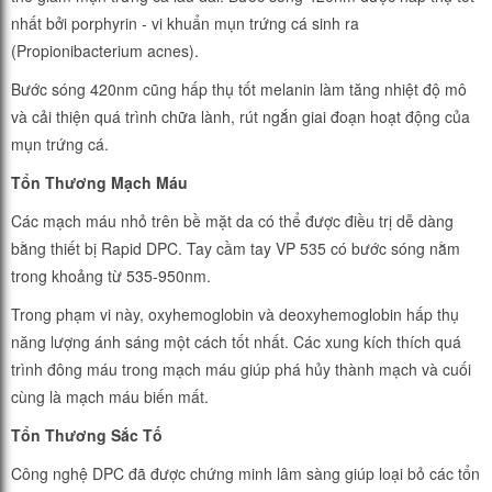
nhất bởi porphyrin - vi khuẩn mụn trứng cá sinh ra
(Propionibacterium acnes).
Bước sóng 420nm cũng hấp thụ tốt melanin làm tăng nhiệt độ mô
và cải thiện quá trình chữa lành, rút ngắn giai đoạn hoạt động của
mụn trứng cá.
Tổn Thương Mạch Máu
Các mạch máu nhỏ trên bề mặt da có thể được điều trị dễ dàng
bằng thiết bị Rapid DPC. Tay cầm tay VP 535 có bước sóng nằm
trong khoảng từ 535-950nm.
Trong phạm vi này, oxyhemoglobin và deoxyhemoglobin hấp thụ
năng lượng ánh sáng một cách tốt nhất. Các xung kích thích quá
trình đông máu trong mạch máu giúp phá hủy thành mạch và cuối
cùng là mạch máu biến mất.
Tổn Thương Sắc Tố
Công nghệ DPC đã được chứng minh lâm sàng giúp loại bỏ các tổn