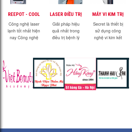
REEPOT - COOL
LASER ĐIỀU TRỊ
MÁY VI KIM TRỊ
LASER - SIÊU
MẠCH MÁU
MỤN TRỊ SẸO
Công nghệ laser
Giải pháp hiệu
Secret là thiết bị
PHẨM TRONG
VASQ
SECRET - FDA
lạnh tốt nhất hiện
quả nhất trong
sử dụng công
ĐIỀU TRỊ SẮC TỐ
nay Công nghệ
điều trị bệnh lý
nghệ vi kim kết
DA
laser lạnh là một
mạch máu - Laser
hợp RF đạt chuẩn
giải pháp điều trị
VasQ Những bệnh
FDA của Mỹ Công
sắc tố mới nhất và
lý về sắc tố tuy
nghệ trị sẹo trị
hiện đại nhất hiện
không ảnh hưởng
mụn hàng đầu thế
nay....
nhiều đến sức...
giới Phạm vi...