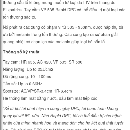
thương sắc tố không mong muốn từ loại da I-IV trên thang đo
Fitzpatrick. Tay cầm VP 535 Rapid DPC có thể điều trị một loạt các
tổn thương sắc tố.
Nó phát ra các xung có phạm vi từ 535 - 950nm, được hấp thụ tối
ưu bởi melanin trong tổn thương. Các xung tạo ra sự phân giải
quang nhiệt có chọn lọc của melanin giúp loại bỏ sắc tố.
Thông số kỹ thuật
Tay cầm: HR 635, AC 420, VP 535, SR 580
Năng lượng: Up to 25J/cm2
Độ rộng xung: 10 - 100ms
Tần số: Up to 0.66Hz
Spotsize: AC/VP/SR-3.4cm HR-6.4cm
Hê thống làm mát bằng nước, đầu làm mát tiếp xúc
“Kể từ khi tôi phát hiện ra công nghệ DPC, tôi hoàn toàn không
quay lại với IPL nữa. Nhờ Rapid DPC, tôi có thể điều trị cho bệnh
nhân của mình nhanh hơn và mang đến cho họ kết quả thật tuyệt