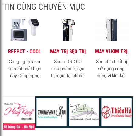
TIN CÙNG CHUYÊN MỤC
REEPOT - COOL
MÁY TRỊ SẸO TRỊ
MÁY VI KIM TRỊ
LASER - SIÊU
MỤN SECRET
MỤN TRỊ SẸO
Công nghệ laser
Secret DUO là
Secret là thiết bị
PHẨM TRONG
DUO
SECRET - FDA
lạnh tốt nhất hiện
siêu phẩm trị sẹo
sử dụng công
ĐIỀU TRỊ SẮC TỐ
nay Công nghệ
trị mụn đạt chuẩn
nghệ vi kim kết
DA
laser lạnh là một
FDA Hoa Kỳ Sự
hợp RF đạt chuẩn
giải pháp điều trị
kết hợp hoàn hảo
FDA của Mỹ Công
sắc tố mới nhất và
giữa công nghệ Vi
nghệ trị sẹo trị
hiện đại nhất hiện
Kim Micro needle
mụn hàng đầu thế
nay....
RF và...
giới Phạm vi...